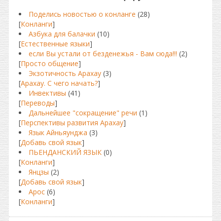
Поделись новостью о конланге
(28)
[
Конланги
]
Азбука для балачки
(10)
[
Естественные языки
]
если Вы устали от безденежья - Вам сюда!!!
(2)
[
Просто общение
]
Экзотичность Арахау
(3)
[
Арахау. С чего начать?
]
Инвективы
(41)
[
Переводы
]
Дальнейшее "сокращение" речи
(1)
[
Перспективы развития Арахау
]
Язык Айньяунджа
(3)
[
Добавь свой язык
]
ПЬЕНДАНСКИЙ ЯЗЫК
(0)
[
Конланги
]
Янцзы
(2)
[
Добавь свой язык
]
Арос
(6)
[
Конланги
]