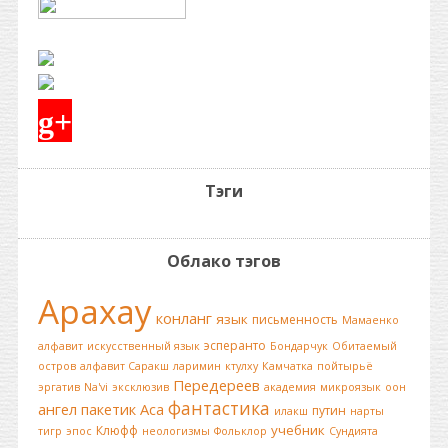
g+
Тэги
Облако тэгов
Арахау
конланг
язык
письменность
Мамаенко
эсперанто
алфавит
искусственный язык
Бондарчук
Обитаемый
остров
алфавит Саракш
ларимин
ктулху
Камчатка
пойтырьё
Передереев
эргатив
Na'vi
эксклюзив
академия
микроязык
оон
фантастика
ангел
пакетик
Аса
путин
илакш
нарты
учебник
Клюфф
тигр
эпос
неологизмы
Фольклор
Сундията