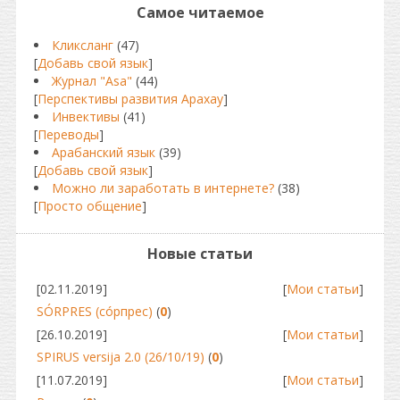
Самое читаемое
Кликсланг
(47)
[
Добавь свой язык
]
Журнал "Asa"
(44)
[
Перспективы развития Арахау
]
Инвективы
(41)
[
Переводы
]
Арабанский язык
(39)
[
Добавь свой язык
]
Можно ли заработать в интернете?
(38)
[
Просто общение
]
Новые статьи
[02.11.2019]
[
Мои статьи
]
SÓRPRES (сóрпрес)
(
0
)
[26.10.2019]
[
Мои статьи
]
SPIRUS versija 2.0 (26/10/19)
(
0
)
[11.07.2019]
[
Мои статьи
]