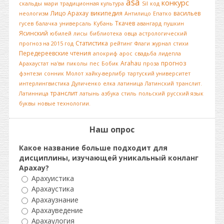
asa
конкурс
скальды
мари
традиционная культура
Sil
код
Лицо Арахау
википедия
васильев
неологизм
Антилицо
Епатко
Ткачев
гусев
балачка
универсаль
Кубань
авангард
пушкин
Ясинский
юбилей
лисы
библиотека
овца
астрологический
Статистика
прогноз на 2015 год
рейтинг
Флаги
журнал
стихи
Передереевские чтения
апокриф
арос
свадьба
лидепла
Arahau
прогноз
Арахаустат
на'ви
пиколы
пес
Бобик
проза
фэнтези
сонник
Молот
хайку-верлибр
тартуский университет
интерлингвистика
Дуличенко
елка
латиница
Латинский
транслит.
транслит
Латинница
латынь
азбука
стиль
польский
русский язык
буквы
новые технологии.
Наш опрос
Какое название больше подходит для
дисциплины, изучающей уникальный конланг
Арахау?
Арахуистика
Арахаустика
Арахаузнание
Арахауведение
Арахаулогия