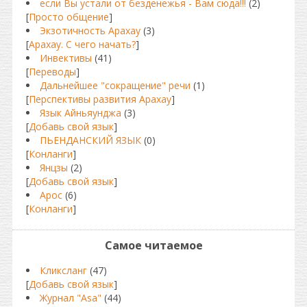
если Вы устали от безденежья - Вам сюда!!!
(2)
[
Просто общение
]
Экзотичность Арахау
(3)
[
Арахау. С чего начать?
]
Инвективы
(41)
[
Переводы
]
Дальнейшее "сокращение" речи
(1)
[
Перспективы развития Арахау
]
Язык Айньяунджа
(3)
[
Добавь свой язык
]
ПЬЕНДАНСКИЙ ЯЗЫК
(0)
[
Конланги
]
Янцзы
(2)
[
Добавь свой язык
]
Арос
(6)
[
Конланги
]
Самое читаемое
Кликсланг
(47)
[
Добавь свой язык
]
Журнал "Asa"
(44)