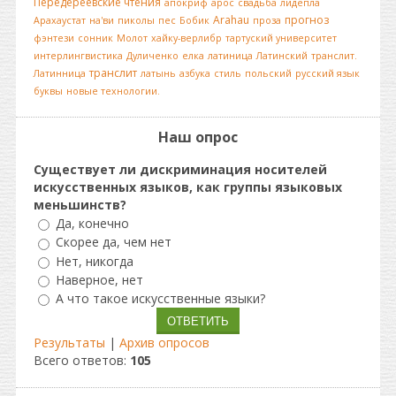
Передереевские чтения
апокриф
арос
свадьба
лидепла
Arahau
прогноз
Арахаустат
на'ви
пиколы
пес
Бобик
проза
фэнтези
сонник
Молот
хайку-верлибр
тартуский университет
интерлингвистика
Дуличенко
елка
латиница
Латинский
транслит.
транслит
Латинница
латынь
азбука
стиль
польский
русский язык
буквы
новые технологии.
Наш опрос
Существует ли дискриминация носителей
искусственных языков, как группы языковых
меньшинств?
Да, конечно
Скорее да, чем нет
Нет, никогда
Наверное, нет
А что такое искусственные языки?
Результаты
|
Архив опросов
Всего ответов:
105