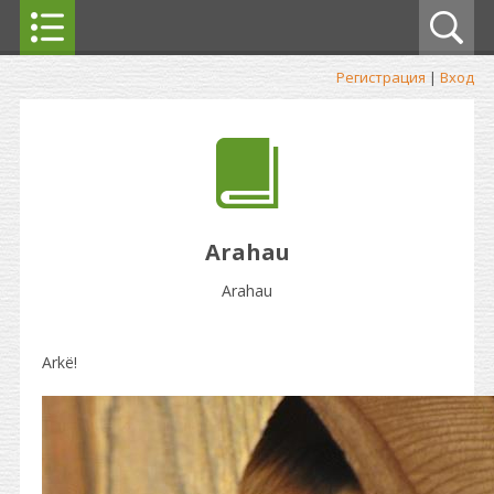
Регистрация
|
Вход
Arahau
Arahau
Arkё!