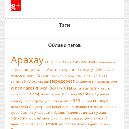
g+
Тэги
Облако тэгов
Арахау
конланг
язык
письменность
Мамаенко
эсперанто
алфавит
искусственный язык
Бондарчук
Обитаемый
остров
алфавит Саракш
ларимин
ктулху
Камчатка
пойтырьё
Передереев
эргатив
Na'vi
эксклюзив
академия
микроязык
оон
фантастика
ангел
пакетик
Аса
путин
илакш
нарты
учебник
Клюфф
тигр
эпос
неологизмы
Фольклор
Сундията
asa
конкурс
скальды
мари
традиционная культура
Sil
код
Лицо Арахау
википедия
васильев
неологизм
Антилицо
Епатко
Ткачев
гусев
балачка
универсаль
Кубань
авангард
пушкин
Ясинский
юбилей
лисы
библиотека
овца
астрологический
Статистика
прогноз на 2015 год
рейтинг
Флаги
журнал
стихи