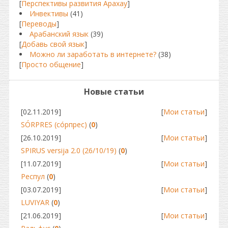
[
Перспективы развития Арахау
]
Инвективы
(41)
[
Переводы
]
Арабанский язык
(39)
[
Добавь свой язык
]
Можно ли заработать в интернете?
(38)
[
Просто общение
]
Новые статьи
[02.11.2019]
[
Мои статьи
]
SÓRPRES (сóрпрес)
(
0
)
[26.10.2019]
[
Мои статьи
]
SPIRUS versija 2.0 (26/10/19)
(
0
)
[11.07.2019]
[
Мои статьи
]
Респул
(
0
)
[03.07.2019]
[
Мои статьи
]
LUVIYAR
(
0
)
[21.06.2019]
[
Мои статьи
]