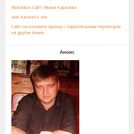
Rbardalzo Сайт Ивана Карасева
Ivan Karasev's site
Сайт на конланге Арахау с параллельным переводом
на другие языки
Анонс