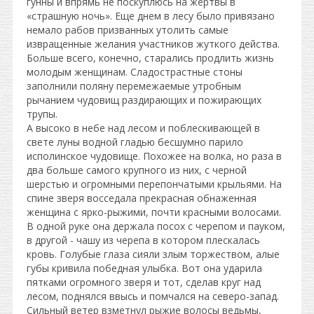
гунны и впрямь не поскуплюсь на жертвы в
«страшную ночь». Еще днем в лесу было привязано
немало рабов призванных утолить самые
извращенные желания участников жуткого действа.
Больше всего, конечно, старались продлить жизнь
молодым женщинам. Сладострастные стоны
заполнили поляну перемежаемые утробным
рычанием чудовищ раздирающих и пожирающих
трупы.
А высоко в небе над лесом и поблескивающей в
свете луны водной гладью бесшумно парило
исполинское чудовище. Похожее на волка, но раза в
два больше самого крупного из них, с черной
шерстью и огромными перепончатыми крыльями. На
спине зверя восседала прекрасная обнаженная
женщина с ярко-рыжими, почти красными волосами.
В одной руке она держала посох с черепом и пауком,
в другой - чашу из черепа в котором плескалась
кровь. Голубые глаза сияли злым торжеством, алые
губы кривила победная улыбка. Вот она ударила
пятками огромного зверя и тот, сделав круг над
лесом, поднялся ввысь и помчался на северо-запад.
Сильный ветер взметнул рыжие волосы ведьмы,