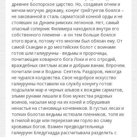
древнее Боспорское царство. Но, создавая огнем и
мечом могучую державу, конунг грейтунгов боялся –
не закованной в сталь сарматской конной орды и не
стоявших за Дунаем римских легионов. Нет, самый
опасный соперник Филимера находился внутри его
собственного племени - и он тем больше боялся
этого врага, потому что многим был обязан ему. От
самой Скандии и до меотийских болот с воинами
готов шли галиурунны - ведьмы и пророчицы,
почитающие коварного бога Локи и его отродий,
враждебных светлым асам и добрым ванам. Впрочем.
почитали они и Водана- Сеятель Раздоров, никогда
не чурался колдовства. Свое недоброе искусство
галиурунны поставили на службу конунгу готов:
подсылали мар и черных альвов к вождям сарматов,
злыми рунами лишали в бою мужества рядовых
воинов, насылая мор на их коней и обрушивая
ненастья на становища кочевников. В густых лесах и
топких болотах ведьмы истязали пленников, топя их
в гнилой воде или перерезая им горло во славу
кровавых богов. Взамен предводительница
галиурунн Бледугхадда рассчитывала разделить с