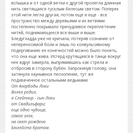
вспышка и от одной ветки к другой пролегла длинная
нить светящаяся тусклым белесым светом. Поперек
этой нити легла другая, потом еще и еще - все
пространство между деревьями и их ветвями
постепенно покрывало причудливое переплетение
нитей, поднимающееся все выше и выше.
Бледугхадда уже не кричала, потеряв сознание от
непереносимой боли и лишь по конвульсивному
подергиванию ее конечностей можно было понять,
что она еще жива. Исгерд крутящаяся в танце вокруг
нее вдруг замерла, выпрямившись как стрела и
отбросив в сторону бубен. Запрокинув голову, она
затянула заунывное песнопение, тут же
подхваченное остальными ведьмами:
От Ангрбоды Локи
Волка родил,
а Слейпнир - сын Локи
от Свадильфари;
еще одно чудище,
самое злое,
на свет рождено
Бюлейста братом.