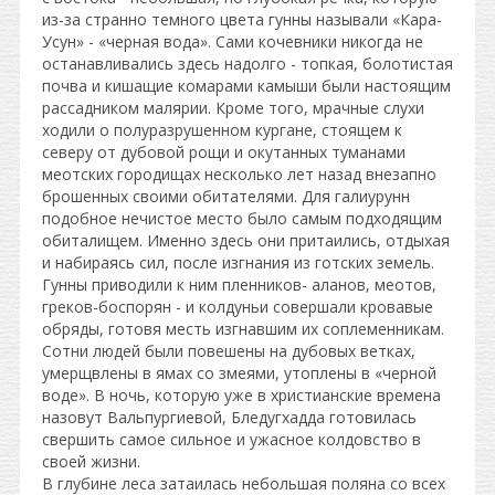
из-за странно темного цвета гунны называли «Кара-
Усун» - «черная вода». Сами кочевники никогда не
останавливались здесь надолго - топкая, болотистая
почва и кишащие комарами камыши были настоящим
рассадником малярии. Кроме того, мрачные слухи
ходили о полуразрушенном кургане, стоящем к
северу от дубовой рощи и окутанных туманами
меотских городищах несколько лет назад внезапно
брошенных своими обитателями. Для галиурунн
подобное нечистое место было самым подходящим
обиталищем. Именно здесь они притаились, отдыхая
и набираясь сил, после изгнания из готских земель.
Гунны приводили к ним пленников- аланов, меотов,
греков-боспорян - и колдуньи совершали кровавые
обряды, готовя месть изгнавшим их соплеменникам.
Сотни людей были повешены на дубовых ветках,
умерщвлены в ямах со змеями, утоплены в «черной
воде». В ночь, которую уже в христианские времена
назовут Вальпургиевой, Бледугхадда готовилась
свершить самое сильное и ужасное колдовство в
своей жизни.
В глубине леса затаилась небольшая поляна со всех