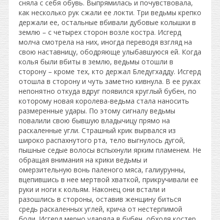
сняла с себя обувь. Выпрямилась и почувствовала,
как несколько рук сжали ее локти. Три ведьмы крепко
держали ее, остальные вбивали дубовые колышки в
землю – с четырех сторон возле костра. Исгерд
молча смотрела на них, иногда переводя взгляд на
свою наставницу, ободряюще улыбавшуюся ей. Когда
колья были вбиты в землю, ведьмы отошли в
сторону – кроме тех, кто держал Бледугхадду. Исгерд
отошла в сторону и чуть заметно кивнула. В ее руках
непонятно откуда вдруг появился круглый бубен, по
которому новая королева-ведьма стала наносить
размеренные удары. По этому сигналу ведьмы
повалили свою бывшую владычицу прямо на
раскаленные угли. Страшный крик вырвался из
широко распахнутого рта, тело выгнулось дугой,
пышные седые волосы вспыхнули ярким пламенем. Не
обращая внимания на крики ведьмы и
омерзительную вонь паленого мяса, галиурунны,
вцепившись в нее мертвой хваткой, прикручивали ее
руки и ноги к кольям. Наконец они встали и
разошлись в стороны, оставив женщину биться
средь раскаленных углей, крича от нестерпимой
боли. Исгерд мерно ударяла в бубен, обходя костер