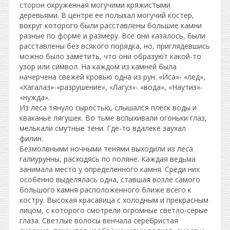
сторон окруженная могучими кряжистыми
деревьями. В центре ее полыхал могучий костер,
вокруг которого были расставлены большие камни
разные по форме и размеру. Все они казалось, были
расставлены без всякого порядка, но, приглядевшись
можно было заметить, что они образуют какой-то
узор или символ. На каждом из камней была
начерчена свежей кровью одна из рун: «Иса»- «лед»,
«Хагалаз»-«разрушение», «Лагуз»- «вода», «Наутиз»-
«нужда».
Из леса тянуло сыростью, слышался плеск воды и
кваканье лягушек. Во тьме вспыхивали огоньки глаз,
мелькали смутные тени. Где-то вдалеке заухал
филин.
Безмолвными ночными тенями выходили из леса
галиурунны, расходясь по поляне. Каждая ведьма
занимала место у определенного камня. Среди них
особенно выделялась одна, ставшая возле самого
большого камня расположенного ближе всего к
костру. Высокая красавица с холодным и прекрасным
лицом, с которого смотрели огромные светло-серые
глаза. Светлые волосы венчала серебристая