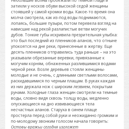
Небольшие волны пробежали по темной глади и
затихли у носков обуви высокой седой женщины
стоявшей у самой кромки воды. Какое-то время она
молча смотрела, как из-под воды поднимаются,
лопаясь, большие пузыри, потом перевела взгляд на
нависшие над рекой разлапистые ветви могучих
дубов. Тонкие губы искривила презрительная улыбка:
это был последний из пленников-аланов, что отныне
упокоятся на дне реки, принесенные в жертву. Еще
десять пленников отправились туда раньше – на это
указывали обрезанные веревки, привязанные к
могучим корням, обнаженных разлившимися водами
черной реки. Возле деревьев стояли женщины-
молодые и не очень, с длинными светлыми волосами,
раскидавшимися по черным плащам. В руках каждая
из них держала нож с широким лезвием, покрытым
рунами. Холодные глаза женщин смотрели на темные
воды, словно видя сквозь толщу воды, медленно
опускающиеся на дно извивающиеся тела
несчастных аланов. Старуха в синем плаще
простерла перед собой руки и неожиданно громким и
по-молодому звонким голосом начала говорить:
Остовы вражьи сегодня изгложет