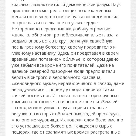
красных глазках светился демонический разум. Паук
пристально осмотрел стоящих возле каменных
мегалитов ведьм, потом качнулся вперед и вонзил
острые клыки в лежащее на углях сердце.
Неторопливо пережевывали добычу огромные
жвала, злобно и хитро поблескивали алые глаза, а
ведьмы вновь встав в круг, затянули хвалебную
песнь грозному божеству, своему прародителю и
главному наставнику. Здесь он представал в своем
древнейшем потаенном обличье, о котором давно
уже забыли все кроме его почитателей. Даже на
далекой северной прародине люди предпочитали
верить в хитрого и вероломного красавца,
«женовидного мужа», неразборчивого в связях, даже
не задумываясь – почему у плода одной из таких
связей восемь ног. И только на некоторых рунных
камнях на острове, что и поныне зовется «Землей
готов», можно увидеть пугающие и странные
рисунки, на которых обнаженных людей преследуют
многоногие чудовища. Их повелителем было именно
это устрашающее божество, таящееся в сырых
пещерах, где с незапамятных времен растрепанные