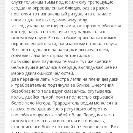
служительницы тьмы подносили ему трепещущие
сердца на окровавленных блюдах, раз за разом
повторяя тот изначальный ритуал, что в начале
времен дал жизнь ведьмачьему роду.
Исгерд упала на четвереньки и, осторожно обползая
костер, начала по-кошачьи подкрадываться к
огромному пауку. Ее глаза были прикованы к комку
окровавленной плоти, нанизанному на жвала паука.
Вот она поднялась на пальцах и вытянула шею,
голубые глаза без страха встретились с
полыхающими паучьими очами и тут же крепкие
белые зубы вцепились в сердце, выглядывающее из
мерно двигающихся челюстей.
Две передние лапы монстра легли на плечи девушки
и требовательно подтянули ее ближе. Очертания
безобразного тела вдруг смазались, окутываясь
колышущейся тьмой, почти полностью скрывшей
белое тело Исгерд. Прародитель ведьм менялся на
глазах, оправдывая свою репутацию оборотня,
способного принять любой облик. Передняя часть
огромного тела вытягивалась и истончалась,
становясь все более похожей на человеческое. Вот
тьма расступилась, но вместо черного паука над