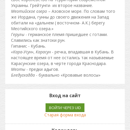
Украины. Грейтунги- их второе название.
Меотийское озеро
– Азовское море. По словам того
же Иордана, гунны до своего движения на Запад
обитали на «дальнем ( восточном- А.К.) берегу
Меотийского озера.»
Герулы
- германское племя пришедшее с готами.
Славились как знатоки рун.
Гипанис - Кубань.
«Кара-Усун», Карасун
- речка, впадавшая в Кубань. В
настоящее время от нее остались так называемые
Карасунские озера, в черте города Краснодара.
Меоты
- предки адыгов.
Бледугхадда
- буквально «Кровавые волосы»
Вход на сайт
ВОЙТИ ЧЕРЕЗ UID
Старая форма входа