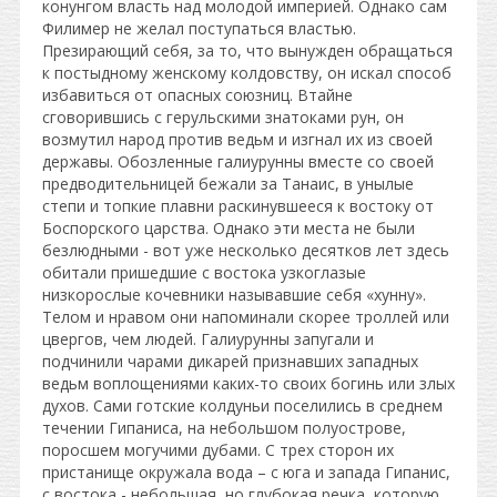
конунгом власть над молодой империей. Однако сам
Филимер не желал поступаться властью.
Презирающий себя, за то, что вынужден обращаться
к постыдному женскому колдовству, он искал способ
избавиться от опасных союзниц. Втайне
сговорившись с герульскими знатоками рун, он
возмутил народ против ведьм и изгнал их из своей
державы. Обозленные галиурунны вместе со своей
предводительницей бежали за Танаис, в унылые
степи и топкие плавни раскинувшееся к востоку от
Боспорского царства. Однако эти места не были
безлюдными - вот уже несколько десятков лет здесь
обитали пришедшие с востока узкоглазые
низкорослые кочевники называвшие себя «хунну».
Телом и нравом они напоминали скорее троллей или
цвергов, чем людей. Галиурунны запугали и
подчинили чарами дикарей признавших западных
ведьм воплощениями каких-то своих богинь или злых
духов. Сами готские колдуньи поселились в среднем
течении Гипаниса, на небольшом полуострове,
поросшем могучими дубами. С трех сторон их
пристанище окружала вода – с юга и запада Гипанис,
с востока - небольшая, но глубокая речка, которую