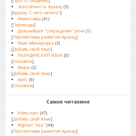
[
Просто общение
]
Экзотичность Арахау
(3)
[
Арахау. С чего начать?
]
Инвективы
(41)
[
Переводы
]
Дальнейшее "сокращение" речи
(1)
[
Перспективы развития Арахау
]
Язык Айньяунджа
(3)
[
Добавь свой язык
]
ПЬЕНДАНСКИЙ ЯЗЫК
(0)
[
Конланги
]
Янцзы
(2)
[
Добавь свой язык
]
Арос
(6)
[
Конланги
]
Самое читаемое
Кликсланг
(47)
[
Добавь свой язык
]
Журнал "Asa"
(44)
[
Перспективы развития Арахау
]