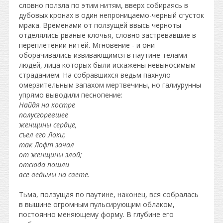
словно ползла по этим нитям, вверх собираясь в
дубовых кронах в один непроницаемо-черный сгусток
мрака. Временами от ползущей ввысь черноты
отделялись рваные клочья, словно застревавшие в
переплетении нитей. Мгновение - и они
оборачивались извивающимся в паутине телами
людей, лица которых были искажены невыносимым
страданием. На собравшихся ведьм пахнуло
омерзительным запахом мертвечины, но галиурунны
упрямо выводили песнопение:
Найдя на костре
полусгоревшее
женщины сердце,
съел его Локи;
так Лофт зачал
от женщины злой;
отсюда пошли
все ведьмы на свете.
Тьма, ползущая по паутине, наконец, вся собралась
в вышине огромным пульсирующим облаком,
постоянно меняющему форму. В глубине его