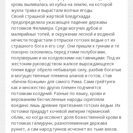
кровь выливалась из кубка на землю, на которой
жухла трава и вырастали волчьи ягоды.
Своей страшной жертвой Бледугхадда
предопределила ужасающее падение державы
потомков Фелимера. Среди могучих дубов и
малярийных топей, в окружении лесной и водяной
нечисти подрастали отпрыски готских ведьм от их
страшного бога и его слуг. Они пришли к гуннам и те
покорно склонились перед этими полубогами,
полузверьми и их колдовскими наставницами. Под их
жестоким руководством жалкое вырождающееся
племя вдруг обрело небывалую силу, разбив богатые
и могущественные племена аланов и готов, став
«бичом божьим» для самого Рима. Сами грейтунги
как и множество других племен подчинятся
потомкам колдуний. Разные по языку, крови и
верованиям бесчисленные народы скрепляли
воедино лишь древние притязания готских ведьм. Их
потомки придадут кочевой империи германский
облик, но когда иссякнет доля божественной крови в
потомках галиурунн, разноплеменная держава
рухнет, а сам народ гуннов исчезнет во тьме веков.