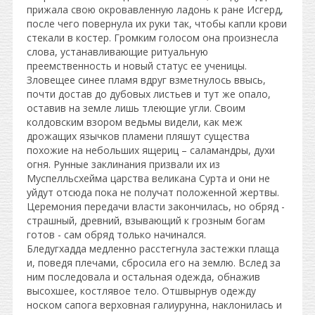
прижала свою окровавленную ладонь к ране Исгерд,
после чего повернула их руки так, чтобы капли крови
стекали в костер. Громким голосом она произнесла
слова, устанавливающие ритуальную
преемственность и новый статус ее ученицы.
Зловещее синее пламя вдруг взметнулось ввысь,
почти достав до дубовых листьев и тут же опало,
оставив на земле лишь тлеющие угли. Своим
колдовским взором ведьмы видели, как меж
дрожащих язычков пламени пляшут существа
похожие на небольших ящериц – саламандры, духи
огня. Рунные заклинания призвали их из
Муспелльсхейма царства великана Сурта и они не
уйдут отсюда пока не получат положенной жертвы.
Церемония передачи власти закончилась, но обряд -
страшный, древний, взывающий к грозным богам
готов - сам обряд только начинался.
Бледугхадда медленно расстегнула застежки плаща
и, поведя плечами, сбросила его на землю. Вслед за
ним последовала и остальная одежда, обнажив
высохшее, костлявое тело. Отшвырнув одежду
носком сапога верховная галиурунна, наклонилась и