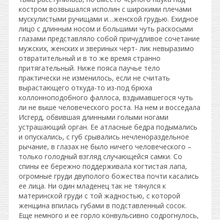
костром возвышался исполин с широкими плечами
мускулистыми ручищами и…женской грудью. Ехидное
лицо с длинным носом и большими чуть раскосыми
глазами представляло собой причудливое сочетание
мужских, женских и звериных черт- лик невыразимо
отвратительный и в то же время странно
притягательный. Ниже пояса паучье тело
практически не изменилось, если не считать
вырастающего откуда-то из-под брюха
коллонноподобного фаллоса, вздымавшегося чуть
ли не выше человеческого роста. На нем и восседала
Исгерд, обвившая длинными голыми ногами
устрашающий орган. Ее атласные бедра подымались
и опускались, с губ срывались нечленораздельное
рычание, в глазах не было ничего человеческого –
только голодный взгляд случающейся самки. Со
спины ее бережно поддерживала когтистая лапа,
огромные груди двуполого божества почти касались
ее лица. Ни один младенец так не тянулся к
материнской груди с той жадностью, с которой
женщина впилась губами в подставленный сосок.
Еще немного и ее горло конвульсивно содрогнулось,