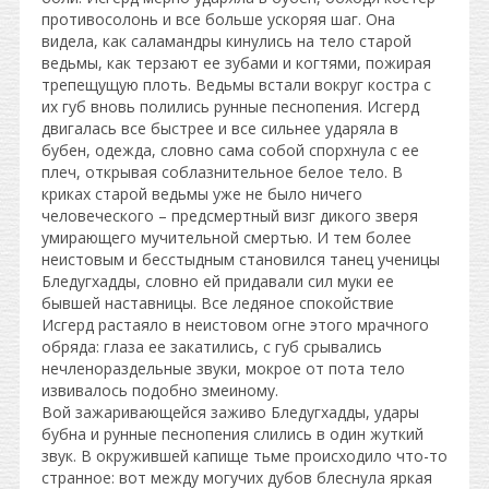
противосолонь и все больше ускоряя шаг. Она
видела, как саламандры кинулись на тело старой
ведьмы, как терзают ее зубами и когтями, пожирая
трепещущую плоть. Ведьмы встали вокруг костра с
их губ вновь полились рунные песнопения. Исгерд
двигалась все быстрее и все сильнее ударяла в
бубен, одежда, словно сама собой спорхнула с ее
плеч, открывая соблазнительное белое тело. В
криках старой ведьмы уже не было ничего
человеческого – предсмертный визг дикого зверя
умирающего мучительной смертью. И тем более
неистовым и бесстыдным становился танец ученицы
Бледугхадды, словно ей придавали сил муки ее
бывшей наставницы. Все ледяное спокойствие
Исгерд растаяло в неистовом огне этого мрачного
обряда: глаза ее закатились, с губ срывались
нечленораздельные звуки, мокрое от пота тело
извивалось подобно змеиному.
Вой зажаривающейся заживо Бледугхадды, удары
бубна и рунные песнопения слились в один жуткий
звук. В окружившей капище тьме происходило что-то
странное: вот между могучих дубов блеснула яркая