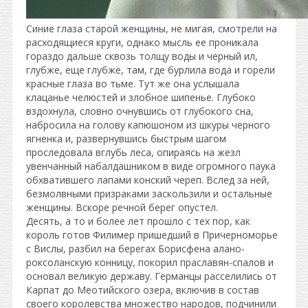
Синие глаза старой женщины, не мигая, смотрели на
расходящиеся круги, однако мысль ее проникала
гораздо дальше сквозь толщу воды и черный ил,
глубже, еще глубже, там, где бурлила вода и горели
красные глаза во тьме. Тут же она услышала
клацанье челюстей и злобное шипенье. Глубоко
вздохнула, словно очнувшись от глубокого сна,
набросила на голову капюшоном из шкуры черного
ягненка и, развернувшись быстрым шагом
проследовала вглубь леса, опираясь на жезл
увенчанный набалдашником в виде огромного паука
обхватившего лапами конский череп. Вслед за ней,
безмолвными призраками заскользили и остальные
женщины. Вскоре речной берег опустел.
Десять, а то и более лет прошло с тех пор, как
король готов Филимер пришедший в Причерноморье
с Вислы, разбил на берегах Борисфена алано-
роксоланскую конницу, покорил праславян-спалов и
основал великую державу. Германцы расселились от
Карпат до Меотийского озера, включив в состав
своего королевства множество народов, подчинили