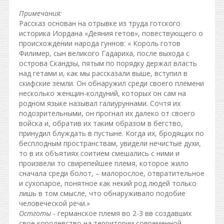
Примечания:
Рассказ основан на отрывке из труда готского
историка Иордана «Деяния гетов», повествующего о
происхождении народа гуннов: « Король готов
Филимер, сын великого Гадариха, после выхода с
острова Скандзы, пятым по порядку держал власть
над гетами и, как мы рассказали выше, вступил в
скифские земли. Он обнаружил среди своего племени
несколько женщин-колдуний, которых он сам на
родном языке называл галиуруннами. Сочтя их
подозрительными, он прогнал их далеко от своего
войска и, обратив их таким образом в бегство,
принудил блуждать в пустыне. Когда их, бродящих по
бесплодным пространствам, увидели нечистые духи,
то в их объятиях соитием смешались с ними и
произвели то свирепейшее племя, которое жило
сначала среди болот, – малорослое, отвратительное
и сухопарое, понятное как некий род людей только
лишь в том смысле, что обнаруживало подобие
человеческой речи.»
Остготы
- германское племя во 2-3 вв создавших
свое королевство на территории современной