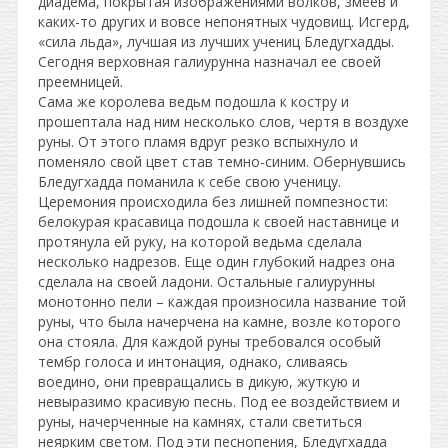
диадема, покрытая изображениями волков, змеев и
каких-то других и вовсе непонятных чудовищ. Исгерд,
«сила льда», лучшая из лучших учениц Бледугхадды.
Сегодня верховная галиурунна назначал ее своей
преемницей.
Сама же королева ведьм подошла к костру и
прошептала над ним несколько слов, чертя в воздухе
руны. От этого пламя вдруг резко вспыхнуло и
поменяло свой цвет став темно-синим. Обернувшись
Бледугхадда поманила к себе свою ученицу.
Церемония происходила без лишней помпезности:
белокурая красавица подошла к своей наставнице и
протянула ей руку, на которой ведьма сделала
несколько надрезов. Еще один глубокий надрез она
сделала на своей ладони. Остальные галиурунны
монотонно пели – каждая произносила название той
руны, что была начерчена на камне, возле которого
она стояла. Для каждой руны требовался особый
тембр голоса и интонация, однако, сливаясь
воедино, они превращались в дикую, жуткую и
невыразимо красивую песнь. Под ее воздействием и
руны, начерченные на камнях, стали светиться
неярким светом. Под эти песнопения, Бледугхадда