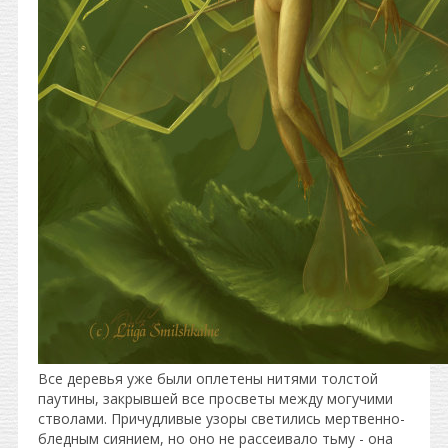
Все деревья уже были оплетены нитями толстой
паутины, закрывшей все просветы между могучими
стволами. Причудливые узоры светились мертвенно-
бледным сиянием, но оно не рассеивало тьму - она