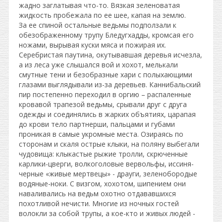
жадно заглатывая что-то. Вязкая зеленоватая
жидкость пробежала по ее шее, капая на землю.
За ее спиной остальные ведьмы подползали к
обезображенному трупу Бледугхадды, кромсая его
ножами, вырывая куски мяса и пожирая их.
Серебристая паутина, окутывавшая деревья исчезла,
а из леса уже слышался вой и хохот, мелькали
смутные тени и безобразные хари с полыхающими
глазами выглядывали из-за деревьев. Каннибальский
пир постепенно переходил в оргию – распаленные
кровавой трапезой ведьмы, срывали друг с друга
одежды и соединялись в жарких объятиях, царапая
до крови тело партнерши, пальцами и губами
проникая в самые укромные места. Озираясь по
сторонам и скаля острые клыки, на поляну выбегали
чудовища: клыкастые рыжие тролли, скрюченные
карлики-цверги, волкоголовые вервольфы, иссиня-
черные «живые мертвецы» - драуги, зеленобородые
водяные-ноки. С визгом, хохотом, шипением они
наваливались на ведьм охотно отдававшихся
похотливой нечисти. Многие из ночных гостей
волокли за собой трупы, а кое-кто и живых людей -