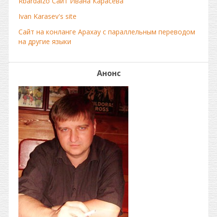
Rbardalzo Сайт Ивана Карасева
Ivan Karasev's site
Сайт на конланге Арахау с параллельным переводом
на другие языки
Анонс