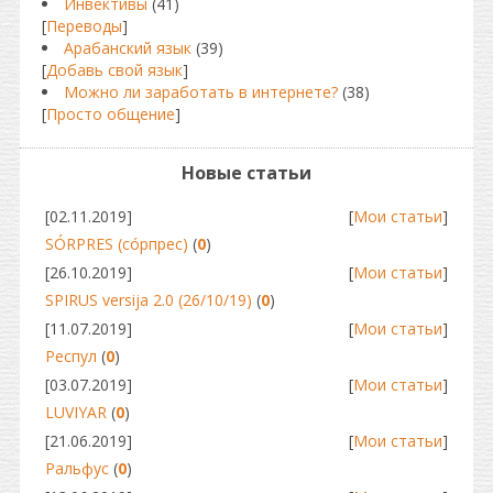
Инвективы
(41)
[
Переводы
]
Арабанский язык
(39)
[
Добавь свой язык
]
Можно ли заработать в интернете?
(38)
[
Просто общение
]
Новые статьи
[02.11.2019]
[
Мои статьи
]
SÓRPRES (сóрпрес)
(
0
)
[26.10.2019]
[
Мои статьи
]
SPIRUS versija 2.0 (26/10/19)
(
0
)
[11.07.2019]
[
Мои статьи
]
Респул
(
0
)
[03.07.2019]
[
Мои статьи
]
LUVIYAR
(
0
)
[21.06.2019]
[
Мои статьи
]
Ральфус
(
0
)