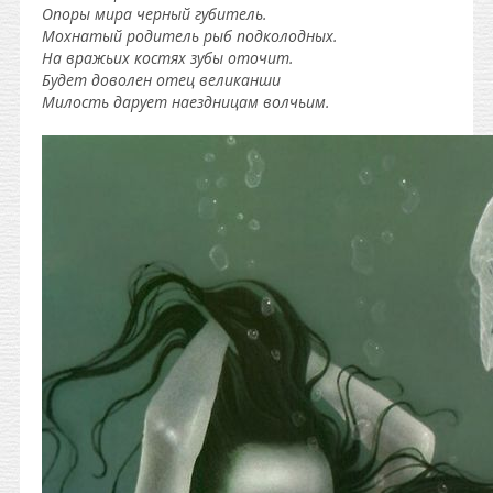
Опоры мира черный губитель.
Мохнатый родитель рыб подколодных.
На вражьих костях зубы оточит.
Будет доволен отец великанши
Милость дарует наездницам волчьим.