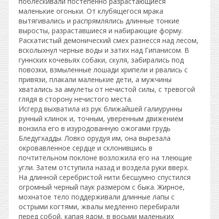
поблескивали постепенно разрастающиеся
маленькие огоньки. От клубящегося мрака
вытягивались и распрямлялись длинные тонкие
выросты, разраставшиеся и набирающие форму.
Раскатистый демонический смех разнесся над лесом,
всколыхнул черные воды и затих над Гипанисом. В
гуннских кочевьях собаки, скуля, забирались под
повозки, взмыленные лошади хрипели и рвались с
привязи, плакали маленькие дети, а мужчины
хватались за амулеты от нечистой силы, с тревогой
глядя в сторону нечистого места.
Исгерд выхватила из рук ближайшей галиурунны
рунный клинок и, точным, уверенным движением
вонзила его в изуродованную ожогами грудь
Бледугхадды. Ловко орудуя им, она вырезала
окровавленное сердце и склонившись в
почтительном поклоне возложила его на тлеющие
угли. Затем отступила назад и воздела руки вверх.
На длинной серебристой нити бесшумно спустился
огромный черный паук размером с быка. Жирное,
мохнатое тело поддерживали длинные лапы с
острыми когтями, жвалы медленно перебирали
перед собой, капая ядом, в восьми маленьких