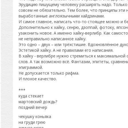
Эрудицию пишущему человеку расширять надо. Только
совсем не обязательно. Тем более, что принципы эти н
выработанные англоязычными хайдзинами.
И самое главное, написать что-то стоящее можно и бе
Дополнительно к хайку, сенрю, дзоппай, фотоку, япсо
узаконить новое. А именно хайку-верлибр. Как самос
не неправильно написанное хайку.
Это одно – двух – или трёхстишие. Вдохновлённое дух
Эстетикой хайку. А не правилами его написания.
В хайку - верлибре нужно стремиться к максимальной
слов. А так возможно всё. Фантазии, эпитеты, сравнен
эпиграммой.
Не допускается только рифма.
И плохое качество.
***
куда стекает
мартовский дождь?
поздний вечер
чекушку коньяка
на груди грею
зимнее море