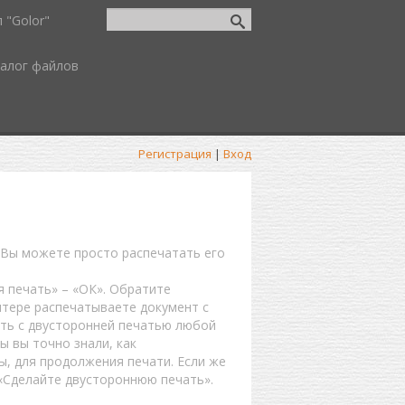
 "Golor"
алог файлов
Регистрация
|
Вход
. Вы можете просто распечатать его
я печать» – «ОК». Обратите
нтере распечатываете документ с
ать с двусторонней печатью любой
ы вы точно знали, как
ы, для продолжения печати. Если же
 «Сделайте двустороннюю печать».