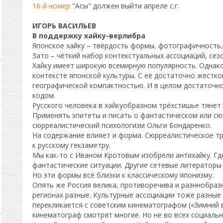
16-й номер
"Асы" должен выйти апреле с.г.
ИГОРЬ
ВАСИЛЬЕВ
В поддержку хайку-верлибра
Японское хайку – твёрдость формы, фотографичность,
Зато – чёткий набор контекстуальных ассоциаций, сезо
Хайку имеет широкую всемирную популярность. Однак
контексте японской культуры. С её достаточно жестко
географической компактностью. И в целом достаточ
кодом.
Русского человека в хайкуобразном трёхстишье тянет
Применять эпитеты и писать о фантастическом или с
сюрреалистический психологизм Ольги Бондаренко.
На содержание влияет и форма. Сюрреалистическое т
к русскому гекзаметру.
Мы как-то с Иваном Кротовым изобрели антихайку. Гд
фантастические ситуации. Другие сетевые литераторы 
Но эти формы всё близки к классическому японизму.
Опять же Россия велика, противоречива и разннобразн
регионах разные. Культурные ассоциации тоже разные
перекликается с советским кинематографом («Зимний ве
кинематограф смотрят многие. Но не во всех социальн