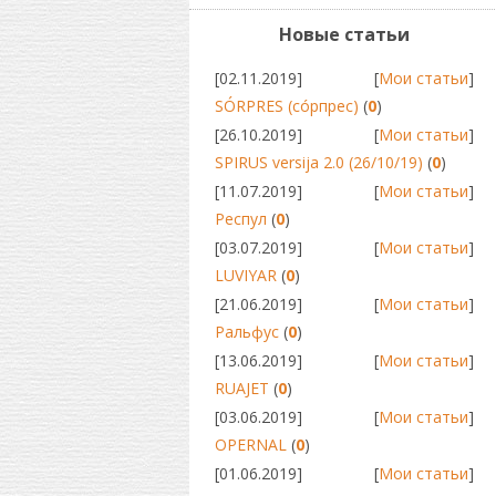
Новые статьи
[02.11.2019]
[
Мои статьи
]
SÓRPRES (сóрпрес)
(
0
)
[26.10.2019]
[
Мои статьи
]
SPIRUS versija 2.0 (26/10/19)
(
0
)
[11.07.2019]
[
Мои статьи
]
Респул
(
0
)
[03.07.2019]
[
Мои статьи
]
LUVIYAR
(
0
)
[21.06.2019]
[
Мои статьи
]
Ральфус
(
0
)
[13.06.2019]
[
Мои статьи
]
RUAJET
(
0
)
[03.06.2019]
[
Мои статьи
]
OPERNAL
(
0
)
[01.06.2019]
[
Мои статьи
]