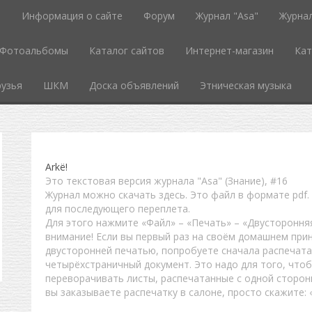
ь
Информация о сайте
Форум
Журнал "Asa"
Журнал
Фотоальбомы
Каталог сайтов
Интернет-магазин
Кат
узья
ШКМ
Доска объявлений
Этническая музыка
Arkё!
Это текстовая версия журнала "Asa" (Знание), #16
Журнал можно скачать
здесь
. Это файл в формате
pdf
для последующего переплета.
Для этого нажмите «Файл» – «Печать» – «Двустороння
внимание! Если вы первый раз на своём домашнем при
двусторонней печатью, попробуете сначала распечат
четырёхстраничный документ. Это надо для того, чтоб
переворачивать листы, распечатанные с одной сторон
вы заказываете распечатку в салоне, просто скажите: