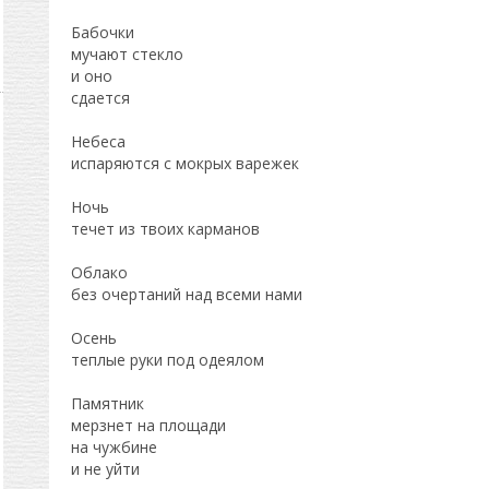
Бабочки
мучают стекло
и оно
сдается
Небеса
испаряются с мокрых варежек
Ночь
течет из твоих карманов
Облако
без очертаний над всеми нами
Осень
теплые руки под одеялом
Памятник
мерзнет на площади
на чужбине
и не уйти