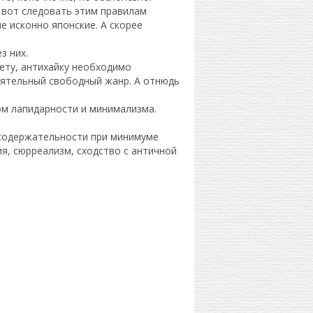
 вот следовать этим правилам
е исконно японские. А скорее
з них.
нету, антихайку необходимо
тоятельный свободный жанр. А отнюдь
ом лапидарности и минимализма.
 содержательности при минимуме
ия, сюрреализм, сходство с античной