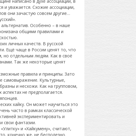
щине написано в духе ассоциаций, в
я и уважается. Схожие ассоциации,
лов они зачастую совсем другие…
сский».
и альтернатив. Особенно – в наше
пронизана общими правилами и
скостью.
оих личных качеств. В русской
и. Ещё чаще в России ценят то, что
м, но отдельным людям. Как в своё
нами. Так же некоторые ценят
озможные правила и принципы. Зато
ое самовыражение. Культурные,
бразны и несхожи. Как на групповом,
х аспектах не предполагается.
японцев.
еских хайку. Он может научиться это
Очень часто в рамках классической
активней экспериментировать и
и свои фантазии.
«Улитку» и «Хайкумену», считают,
то, конечно же, не бесполезно.