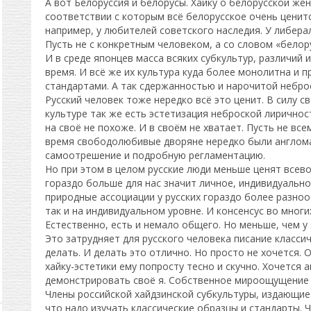
А вот Белоруссия и белорусы. Хайку о белорусской жен
соответствии с которым всё белорусское очень ценитс
например, у любителей советского наследия. У либера
Пусть не с конкретным человеком, а со словом «белору
И в среде японцев масса всяких субкультур, различий 
время. И всё же их культура куда более монолитна и 
стандартами. А так сдержанностью и нарочитой небро
Русский человек тоже нередко всё это ценит. В силу св
культуре так же есть эстетизация неброской лиричност
на своё не похоже. И в своём не хватает. Пусть не все
время свободолюбивые дворяне нередко были англома
самоотрешение и подробную регламентацию.
Но при этом в целом русские люди меньше ценят всев
гораздо больше для нас значит личное, индивидуальн
природные ассоциации у русских гораздо более разноо
так и на индивидуальном уровне. И консенсус во многи
Естественно, есть и немало общего. Но меньше, чем у 
Это затрудняет для русского человека писание классич
делать. И делать это отлично. Но просто не хочется. 
хайку-эстетики ему попросту тесно и скучно. Хочется 
демонстрировать своё я. Собственное мироощущение 
Члены российской хайдзинской субкультуры, издающие 
что надо изучать классические образцы и стандарты. Ч