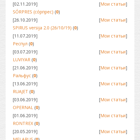
[02.11.2019]
[
Мои статьи
]
SÓRPRES (сóрпрес)
(
0
)
[26.10.2019]
[
Мои статьи
]
SPIRUS versija 2.0 (26/10/19)
(
0
)
[11.07.2019]
[
Мои статьи
]
Респул
(
0
)
[03.07.2019]
[
Мои статьи
]
LUVIYAR
(
0
)
[21.06.2019]
[
Мои статьи
]
Ральфус
(
0
)
[13.06.2019]
[
Мои статьи
]
RUAJET
(
0
)
[03.06.2019]
[
Мои статьи
]
OPERNAL
(
0
)
[01.06.2019]
[
Мои статьи
]
RONTREX
(
0
)
[20.05.2019]
[
Мои статьи
]
MELARUS
(
0
)