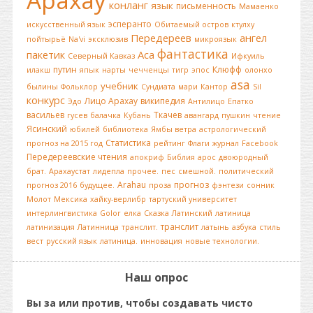
Арахау
конланг
язык
письменность
Мамаенко
эсперанто
искусственный язык
Обитаемый остров
ктулху
Передереев
ангел
пойтырьё
Na'vi
эксклюзив
микроязык
фантастика
пакетик
Аса
Северный Кавказ
Ифкуиль
путин
Клюфф
илакш
япык
нарты
чечченцы
тигр
эпос
олонхо
asa
учебник
былины
Фольклор
Сундиата
мари
Кантор
Sil
конкурс
Лицо Арахау
википедия
Эдо
Антилицо
Епатко
васильев
Ткачев
гусев
балачка
Кубань
авангард
пушкин
чтение
Ясинский
юбилей
библиотека
Ямбы ветра
астрологический
Статистика
прогноз на 2015 год
рейтинг
Флаги
журнал
Facebook
Передереевские чтения
апокриф
Библия
арос
двоюродный
брат.
Арахаустат
лидепла
прочее.
пес
смешной.
политический
Arahau
прогноз
прогноз 2016
будущее.
проза
фэнтези
сонник
Молот
Мексика
хайку-верлибр
тартуский университет
интерлингвистика
Golor
елка
Сказка
Латинский
латиница
транслит
латинизация
Латинница
транслит.
латынь
азбука
стиль
вест
русский язык
латиница.
инновация
новые технологии.
Наш опрос
Вы за или против, чтобы создавать чисто