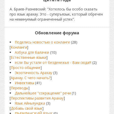
А. Браев-Разневский: "Хотелось бы особо сказать
про язык арахау. Это - суперъязык, который обречен
на неминуемый ограниченный успех".
Обновление форума
Поделись новостью о конланге
(28)
[
Конланги
]
Азбука для балачки
(10)
[
Естественные языки
]
если Вы устали от безденежья - Вам сюда!!!
(2)
[
Просто общение
]
Экзотичность Арахау
(3)
[
Арахау. С чего начать?
]
Инвективы
(41)
[
Переводы
]
Дальнейшее "сокращение" речи
(1)
[
Перспективы развития Арахау
]
Язык Айньяунджа
(3)
[
Добавь свой язык
]
ПЬЕНДАНСКИЙ ЯЗЫК
(0)