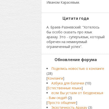
Иваном Карасевым.
Цитата года
А. Браев-Разневский: "Хотелось
бы особо сказать про язык
арахау. Это - суперъязык, который
обречен на неминуемый
ограниченный успех".
Обновление форума
Поделись новостью о конланге
(28)
[
Конланги
]
Азбука для балачки
(10)
[
Естественные языки
]
если Вы устали от безденежья
- Вам сюда!!!
(2)
[
Просто общение
]
Экзотичность Арахау
(3)