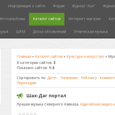
ь
Информация о сайте
Форум
Журнал "Asa"
Журнал
Фотоальбомы
Каталог сайтов
Интернет-магазин
Кат
узья
ШКМ
Доска объявлений
Этническая музыка
Главная
»
Каталог сайтов
»
Культура и искусство
» Муз
В категории сайтов
:
3
Показано сайтов
:
1-3
Сортировать по
:
Дате
·
Названию
·
Рейтингу
·
Коммен
Переходам
Шах-Даг портал
Лучшая музыка Северного Кавказа.
Адыгейские видео-