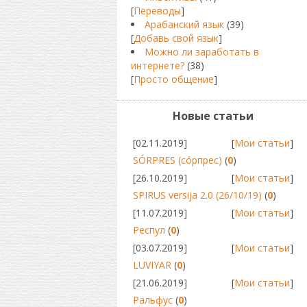
[
Переводы
]
Арабанский язык
(39)
[
Добавь свой язык
]
Можно ли заработать в
интернете?
(38)
[
Просто общение
]
Новые статьи
[02.11.2019]
[
Мои статьи
]
SÓRPRES (сóрпрес)
(
0
)
[26.10.2019]
[
Мои статьи
]
SPIRUS versija 2.0 (26/10/19)
(
0
)
[11.07.2019]
[
Мои статьи
]
Респул
(
0
)
[03.07.2019]
[
Мои статьи
]
LUVIYAR
(
0
)
[21.06.2019]
[
Мои статьи
]
Ральфус
(
0
)