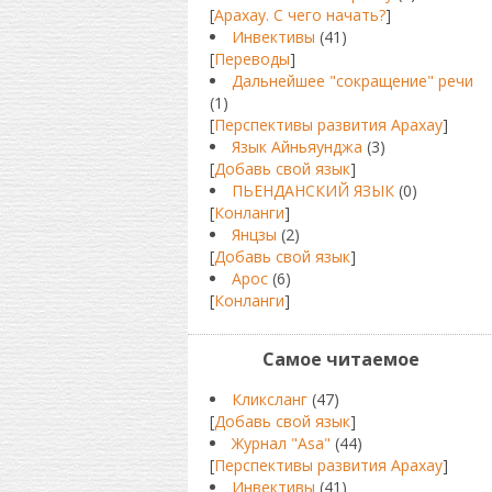
[
Арахау. С чего начать?
]
Инвективы
(41)
[
Переводы
]
Дальнейшее "сокращение" речи
(1)
[
Перспективы развития Арахау
]
Язык Айньяунджа
(3)
[
Добавь свой язык
]
ПЬЕНДАНСКИЙ ЯЗЫК
(0)
[
Конланги
]
Янцзы
(2)
[
Добавь свой язык
]
Арос
(6)
[
Конланги
]
Самое читаемое
Кликсланг
(47)
[
Добавь свой язык
]
Журнал "Asa"
(44)
[
Перспективы развития Арахау
]
Инвективы
(41)