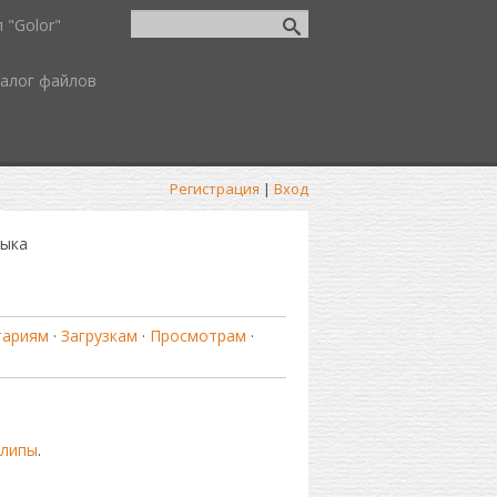
 "Golor"
алог файлов
Регистрация
|
Вход
ыка
тариям
·
Загрузкам
·
Просмотрам
·
клипы
.