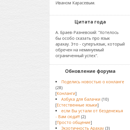
Иваном Карасевым.
Цитата года
А. Браев-Разневский: "Хотелось
бы особо сказать про язык
арахау. Это - суперъязык, который
обречен на неминуемый
ограниченный успех".
Обновление форума
Поделись новостью о конланге
(28)
[
Конланги
]
Азбука для балачки
(10)
[
Естественные языки
]
если Вы устали от безденежья
- Вам сюда!!!
(2)
[
Просто общение
]
Экзотичность Арахау
(3)