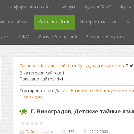
ь
Информация о сайте
Форум
Журнал "Asa"
Журнал
Фотоальбомы
Каталог сайтов
Интернет-магазин
Кат
узья
ШКМ
Доска объявлений
Этническая музыка
Главная
»
Каталог сайтов
»
Культура и искусство
» Тай
В категории сайтов
:
1
Показано сайтов
:
1-1
Сортировать по
:
Дате
·
Названию
·
Рейтингу
·
Коммен
Переходам
Г. Виноградов, Детские тайные язы
Тайные языки
383
12.12.2009