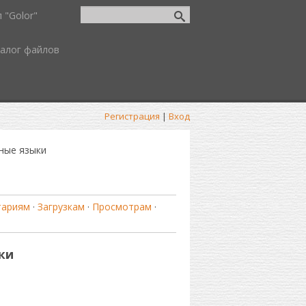
 "Golor"
алог файлов
Регистрация
|
Вход
ные языки
тариям
·
Загрузкам
·
Просмотрам
·
ки