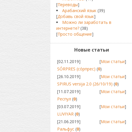
[
Переводы
]
Арабанский язык
(39)
[
Добавь свой язык
]
Можно ли заработать в
интернете?
(38)
[
Просто общение
]
Новые статьи
[02.11.2019]
[
Мои статьи
]
SÓRPRES (сóрпрес)
(
0
)
[26.10.2019]
[
Мои статьи
]
SPIRUS versija 2.0 (26/10/19)
(
0
)
[11.07.2019]
[
Мои статьи
]
Респул
(
0
)
[03.07.2019]
[
Мои статьи
]
LUVIYAR
(
0
)
[21.06.2019]
[
Мои статьи
]
Ральфус
(
0
)