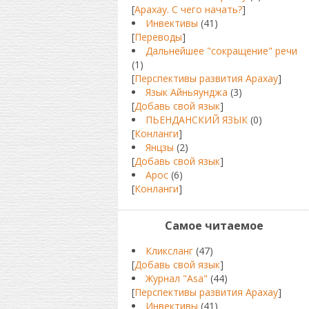
[
Арахау. С чего начать?
]
Инвективы
(41)
[
Переводы
]
Дальнейшее "сокращение" речи
(1)
[
Перспективы развития Арахау
]
Язык Айньяунджа
(3)
[
Добавь свой язык
]
ПЬЕНДАНСКИЙ ЯЗЫК
(0)
[
Конланги
]
Янцзы
(2)
[
Добавь свой язык
]
Арос
(6)
[
Конланги
]
Самое читаемое
Кликсланг
(47)
[
Добавь свой язык
]
Журнал "Asa"
(44)
[
Перспективы развития Арахау
]
Инвективы
(41)