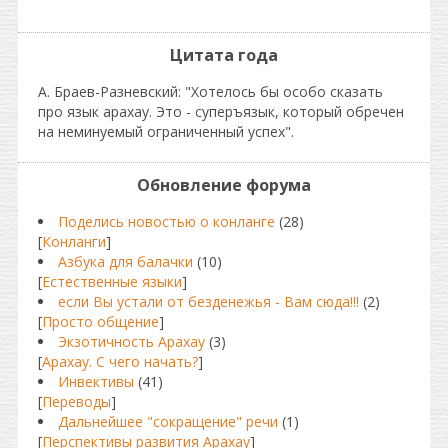
Цитата года
А. Браев-Разневский: "Хотелось бы особо сказать
про язык арахау. Это - суперъязык, который обречен
на неминуемый ограниченный успех".
Обновление форума
Поделись новостью о конланге
(28)
[
Конланги
]
Азбука для балачки
(10)
[
Естественные языки
]
если Вы устали от безденежья - Вам сюда!!!
(2)
[
Просто общение
]
Экзотичность Арахау
(3)
[
Арахау. С чего начать?
]
Инвективы
(41)
[
Переводы
]
Дальнейшее "сокращение" речи
(1)
[
Перспективы развития Арахау
]