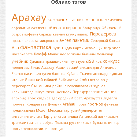
Облако тэгов
Арахау
конланг
язык
письменность
Мамаенко
эсперанто
алфавит
искусственный язык
Бондарчук
Обитаемый
Передереев
остров
алфавит Саракш
квенья
ктулху
аватар
ангел
пакетик
права человека
микроязык
Северный Кавказ
фантастика
Аса
путин
Эдда
нарты
чечченцы
тигр
эпос
Клюфф
махабхарата
Манас
неологизмы
былины
Фольклор
asa
конкурс
учебник
Сундьята
традиционная культура
код
Лицо Арахау
википедия
неологизм
Мальчевский
Антилицо
васильев
Ткачев
Епатко
гусев
балачка
Кубань
авангард
пушкин
Ясинский
чтение
юбилей
библиотека
Ямбы ветра
овца
Статистика
переворот
рейтинг
вексиллология
журнал
Передереевские чтения
Калининград
Оккультизм
Facebook
апокриф
арос
свадьба
двоюродный брат.
Арахаустат
лидепла
Arahau
прогноз
прочее.
Кондратьев
Джолзик
проза
фэнтези
предсказания
Молот
Мексика
тартуский университет
интерлингвистика
Тарту
елка
латиница
Латинский
латинизация
транслит
латынь
азбука
Польша
русский язык
буквы
латиница.
новые технологии.
инновация