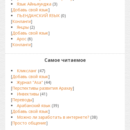
Язык Айньяунджа
(3)
[
Добавь свой язык
]
ПЬЕНДАНСКИЙ ЯЗЫК
(0)
[
Конланги
]
Янцзы
(2)
[
Добавь свой язык
]
Арос
(6)
[
Конланги
]
Самое читаемое
Кликсланг
(47)
[
Добавь свой язык
]
Журнал "Asa"
(44)
[
Перспективы развития Арахау
]
Инвективы
(41)
[
Переводы
]
Арабанский язык
(39)
[
Добавь свой язык
]
Можно ли заработать в интернете?
(38)
[
Просто общение
]