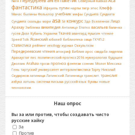
Передереев
ангел
пакетик
Аса
Na'vi
Северный Кавказ
фантастика
путин
Клюфф
Ифкуиль
нарты
тигр
эпос
учебник
Манас
былины
Фольклор
мифы
Сундьята
Сундиата
asa
конкурс
Лицо
Сундията
скальды
мари
Sil
Эдо
Вселенная
Арахау
википедия
васильев
Эмблема
Антилицо
Епатко
балачка
Ткачев
гусев
Диал
Кубань
Украина
авангард
пушкин
чтение
Ясинский
Speed Tolk
юбилей
библиотека
овца
ГКЧП-2
Статистика
рейтинг
vexillogy
журнал
Оккультизм
Передереевские чтения
апокриф
Библия
арос
свадьба
лидепла
Арахаустат
пес
политический прогноз 2016
нумерология
будущее.
Arahau
прогноз
Джолзик
проза
фэнтези
сонник
Молот
Мексика
Гень
тартуский университет
интерлингвистика
Тарту
Николай
транслит
Скударнов
латиница
Латинский
Латинница
транслит.
азбука
латынь
система письма
русский язык
буквы
новые
технологии.
Наш опрос
Вы за или против, чтобы создавать чисто
русские хайку
За
Против