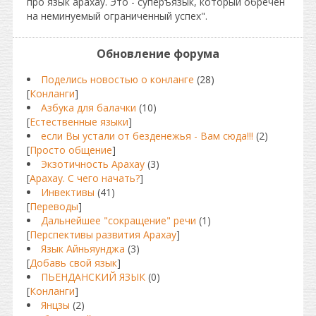
про язык арахау. Это - суперъязык, который обречен
на неминуемый ограниченный успех".
Обновление форума
Поделись новостью о конланге
(28)
[
Конланги
]
Азбука для балачки
(10)
[
Естественные языки
]
если Вы устали от безденежья - Вам сюда!!!
(2)
[
Просто общение
]
Экзотичность Арахау
(3)
[
Арахау. С чего начать?
]
Инвективы
(41)
[
Переводы
]
Дальнейшее "сокращение" речи
(1)
[
Перспективы развития Арахау
]
Язык Айньяунджа
(3)
[
Добавь свой язык
]
ПЬЕНДАНСКИЙ ЯЗЫК
(0)
[
Конланги
]
Янцзы
(2)