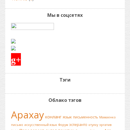
Мы в соцсетях
g+
Тэги
Облако тэгов
Арахау
конланг
язык
письменность
Мамаенко
эсперанто
письмо
искусственный язык
Форум
ктулху
эргатив