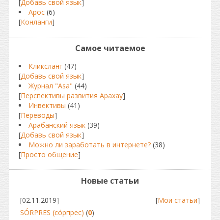
[
Добавь свой язык
]
Арос
(6)
[
Конланги
]
Самое читаемое
Кликсланг
(47)
[
Добавь свой язык
]
Журнал "Asa"
(44)
[
Перспективы развития Арахау
]
Инвективы
(41)
[
Переводы
]
Арабанский язык
(39)
[
Добавь свой язык
]
Можно ли заработать в интернете?
(38)
[
Просто общение
]
Новые статьи
[02.11.2019]
[
Мои статьи
]
SÓRPRES (сóрпрес)
(
0
)