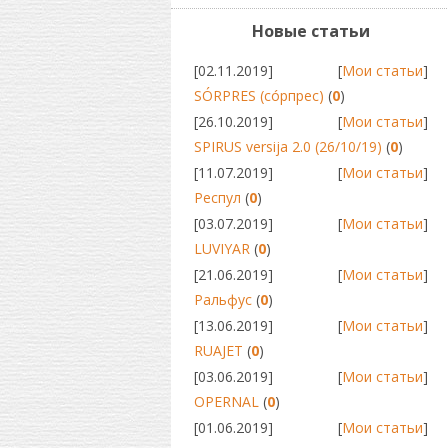
Новые статьи
[02.11.2019]
[
Мои статьи
]
SÓRPRES (сóрпрес)
(
0
)
[26.10.2019]
[
Мои статьи
]
SPIRUS versija 2.0 (26/10/19)
(
0
)
[11.07.2019]
[
Мои статьи
]
Респул
(
0
)
[03.07.2019]
[
Мои статьи
]
LUVIYAR
(
0
)
[21.06.2019]
[
Мои статьи
]
Ральфус
(
0
)
[13.06.2019]
[
Мои статьи
]
RUAJET
(
0
)
[03.06.2019]
[
Мои статьи
]
OPERNAL
(
0
)
[01.06.2019]
[
Мои статьи
]