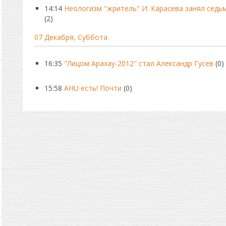
14:14
Неологизм "жритель" И. Карасева занял седьм
(2)
07 Декабря, Суббота
16:35
"Лицом Арахау-2012" стал Александр Гусев
(0)
15:58
AHU есть! Почти
(0)