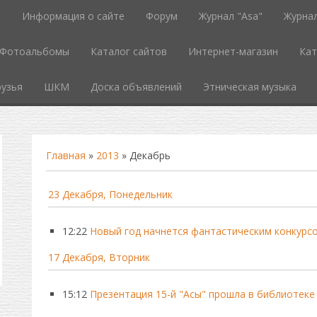
ь
Информация о сайте
Форум
Журнал "Asa"
Журнал
Фотоальбомы
Каталог сайтов
Интернет-магазин
Кат
узья
ШКМ
Доска объявлений
Этническая музыка
Главная
»
2013
»
Декабрь
23 Декабря, Понедельник
12:22
Новый год начнется фантастическим конкурс
17 Декабря, Вторник
15:12
Презентация 15-й "Асы" прошла в библиотеке 