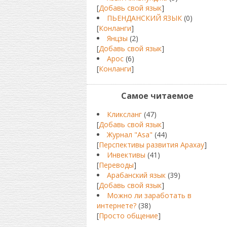
[
Добавь свой язык
]
ПЬЕНДАНСКИЙ ЯЗЫК
(0)
[
Конланги
]
Янцзы
(2)
[
Добавь свой язык
]
Арос
(6)
[
Конланги
]
Самое читаемое
Кликсланг
(47)
[
Добавь свой язык
]
Журнал "Asa"
(44)
[
Перспективы развития Арахау
]
Инвективы
(41)
[
Переводы
]
Арабанский язык
(39)
[
Добавь свой язык
]
Можно ли заработать в
интернете?
(38)
[
Просто общение
]