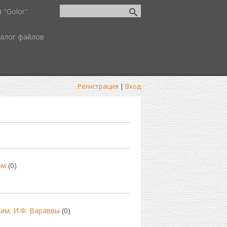
 "Golor"
алог файлов
Регистрация
|
Вход
ом
(0)
им. И.Ф. Вараввы
(0)