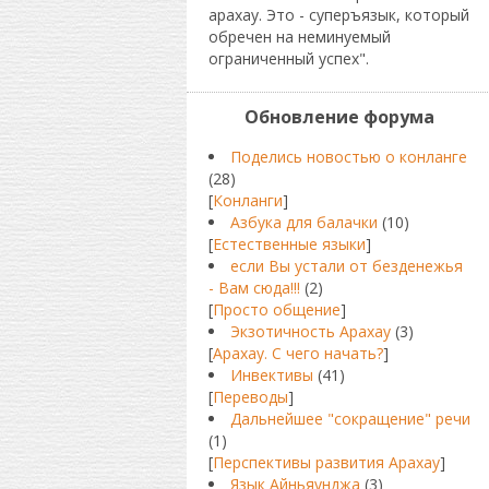
арахау. Это - суперъязык, который
обречен на неминуемый
ограниченный успех".
Обновление форума
Поделись новостью о конланге
(28)
[
Конланги
]
Азбука для балачки
(10)
[
Естественные языки
]
если Вы устали от безденежья
- Вам сюда!!!
(2)
[
Просто общение
]
Экзотичность Арахау
(3)
[
Арахау. С чего начать?
]
Инвективы
(41)
[
Переводы
]
Дальнейшее "сокращение" речи
(1)
[
Перспективы развития Арахау
]
Язык Айньяунджа
(3)