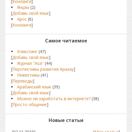
[
Конланги
]
Янцзы
(2)
[
Добавь свой язык
]
Арос
(6)
[
Конланги
]
Самое читаемое
Кликсланг
(47)
[
Добавь свой язык
]
Журнал "Asa"
(44)
[
Перспективы развития Арахау
]
Инвективы
(41)
[
Переводы
]
Арабанский язык
(39)
[
Добавь свой язык
]
Можно ли заработать в интернете?
(38)
[
Просто общение
]
Новые статьи
[02.11.2019]
[
Мои статьи
]