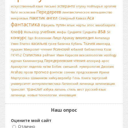
эсперанто
искусственный язык
письмо
ктулху
пойтырьё
эргатив
Передереев
Na'vi
эксклюзив
лингвистическое меньшинство
пакетик
ангел
Аса
микроязык
Северный Кавказ
фантастика
путин
Ифкуиль
япык
нарты
эпос
махабхарата
asa
учебник
Клюфф
Фольклор
мифы
Сундията
Сундьята
Sil
конкурс
Лицо Арахау
википедия
Эдо
Вселенная
Антилицо
васильев
Ткачев
Увин
Епатко
гусев
балачка
Кубань
авангард
Ясинский
пушкин
Микролит
чтение
юбилей
библиотека
Коза
Статистика
ГКЧП-2
рейтинг
Иван Карасев
вексиллология
vexillogy
Передереевские чтения
журнал
Калининград
апокриф
арос
Арахаустат
лидепла
на'ви
Бобик
смешной.
нумерология
Джолзик
Arahau
прогноз
проза
фэнтези
сонник
предсказания
Ирина
Мартусенко
Шаманизм
хайку-верлибр
Гень
Книга
тартуский
университет
интерлингвистика
Латинский
латиница
латинизация
транслит
транслит.
азбука
латынь
стиль
вест
русский язык
латиница.
новые технологии.
инновация
Наш опрос
Оцените мой сайт
Отлично