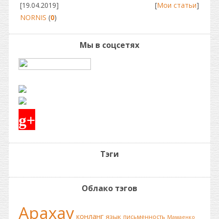
[19.04.2019]
[
Мои статьи
]
NORNIS
(
0
)
Мы в соцсетях
g+
Тэги
Облако тэгов
Арахау
конланг
язык
письменность
Мамаенко