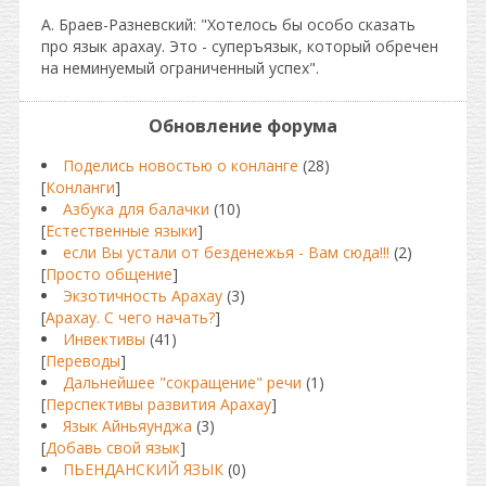
А. Браев-Разневский: "Хотелось бы особо сказать
про язык арахау. Это - суперъязык, который обречен
на неминуемый ограниченный успех".
Обновление форума
Поделись новостью о конланге
(28)
[
Конланги
]
Азбука для балачки
(10)
[
Естественные языки
]
если Вы устали от безденежья - Вам сюда!!!
(2)
[
Просто общение
]
Экзотичность Арахау
(3)
[
Арахау. С чего начать?
]
Инвективы
(41)
[
Переводы
]
Дальнейшее "сокращение" речи
(1)
[
Перспективы развития Арахау
]
Язык Айньяунджа
(3)
[
Добавь свой язык
]
ПЬЕНДАНСКИЙ ЯЗЫК
(0)