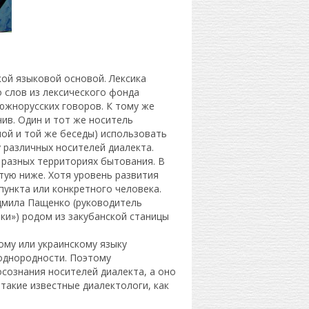
кой языковой основой. Лексика
о слов из лексического фонда
 южнорусских говоров. К тому же
ив. Один и тот же носитель
ной и той же беседы) использовать
у различных носителей диалекта.
 разных территориях бытования. В
тую ниже. Хотя уровень развития
пункта или конкретного человека.
юдмила Пащенко (руководитель
ки») родом из закубанской станицы
ому или украинскому языку
еоднородности. Поэтому
сознания носителей диалекта, а оно
такие известные диалектологи, как