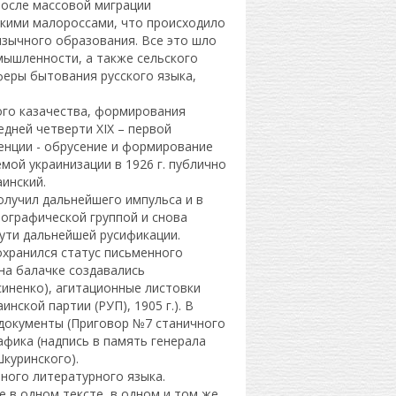
после массовой миграции
скими малороссами, что происходило
зычного образования. Все это шло
мышленности, а также сельского
еры бытования русского языка,
ого казачества, формирования
едней четверти XIX – первой
енции - обрусение и формирование
мой украинизации в 1926 г. публично
аинский.
олучил дальнейшего импульса и в
нографической группой и снова
пути дальнейшей русификации.
охранился статус письменного
 на балачке создавались
синенко), агитационные листовки
ской партии (РУП), 1905 г.). В
документы (Приговор №7 станичного
афика (надпись в память генерала
куринского).
ного литературного языка.
е в одном тексте, в одном и том же