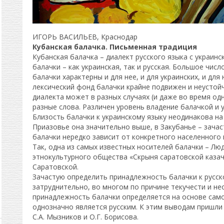
ИГОРЬ ВАСИЛЬЕВ, Краснодар
Кубанская балачка. Письменная традиция
Кубанская балачка – диалект русского языка с украинс
балачки – как украинская, так и русская. Большое числ
балачки характерны и для нее, и для украинских, и для
лексический фонд балачки крайне подвижен и неустойч
диалекта может в разных случаях (и даже во время од
разные слова. Различен уровень владение балачкой и 
Близость балачки к украинскому языку неодинакова на
Приазовье она значительно выше, в Закубанье – зачас
балачки нередко зависит от конкретного населенного 
Так, одна из самых известных носителей балачки – Л
этнокультурного общества «Скрыня саратовской казач
Саратовской.
Зачастую определить принадлежность балачки к русск
затруднительно, во многом по причине текучести и н
принадлежность балачки определяется на основе само
однозначно является русским. К этим выводам пришли 
С.А. Мызников и О.Г. Борисова.