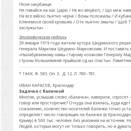
Пiсня закубанця.
Не гнiвайся на нас Царю / Не всi вiнуватi, / Що меж нам
На все вiйско пьятно черне / Воны положилы / И кубан
Клянемося своей кровьяю / Оте пьятно змыты / Щоб Тв
заслужыты»
Эпиграфическая надпись
29 января 1919 года жители хутора Шкуринского решил
генерала Маркова Шкурино-Марковским. И поставить п
«Нызабуваемому намы старому козакови Генералу Марк
строны большевикив прыйшов од ых спасты». Памятник 
* ГАКК. Ф. 583. Оп. 3. Д. 12. Л. 780–781.
ИВАН КАРАСЕВ, Краснодар
Задачка с балачкой
Многие, услышав слово «балачка», наверное, спросят –
говор или просторечие? Откуда она взялась, куда идет
сожалению, количество носителей балачки точно уста
определяет число говорящих на балачке (в Краснодарс
Крыму) в 500 тыс. человек без указания на источник. Н
Людей, которых могут не только говорить, но и думать