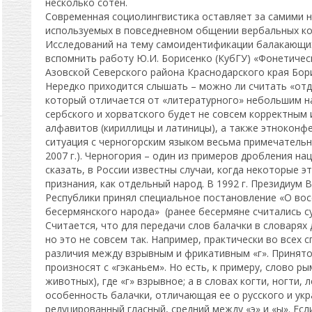
несколько сотен.
Современная социолингвистика оставляет за самими 
используемых в повседневном общении вербальных ком
Исследований на тему самоидентификации балакающи
вспомнить работу Ю.И. Борисенко (КубГУ) «Фонетиче
Азовской Северского района Краснодарского края Бор
Нередко приходится слышать – можно ли считать «отд
который отличается от «литературного» небольшим н
сербского и хорватского будет не совсем корректным 
алфавитов (кириллицы и латиницы), а также этноконфе
ситуация с черногорским языком весьма примечательн
2007 г.). Черногория – один из примеров дробления н
сказать, в России известны случаи, когда некоторые э
признания, как отдельный народ. В 1992 г. Президиум
Республики принял специальное постановление «О во
бесермянского народа» (ранее бесермяне считались с
Считается, что для передачи слов балачки в словарях
но это не совсем так. Например, практически во всех 
различия между взрывным и фрикативным «г». Принято 
произносят с «гэканьем». Но есть, к примеру, слово р
животных), где «г» взрывное; а в словах когти, ногти, л
особенность балачки, отличающая ее о русского и укр
редуцированный гласный, средний между «э» и «ы». Есл