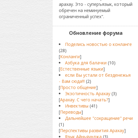
арахау. Это - суперъязык, который
обречен на неминуемый
ограниченный успех".
Обновление форума
Поделись новостью о конланге
(28)
[
Конланги
]
Азбука для балачки
(10)
[
Естественные языки
]
если Вы устали от безденежья
- Вам сюда!!!
(2)
[
Просто общение
]
Экзотичность Арахау
(3)
[
Арахау. С чего начать?
]
Инвективы
(41)
[
Переводы
]
Дальнейшее "сокращение" речи
(1)
[
Перспективы развития Арахау
]
Язык Айньяунджа
(3)