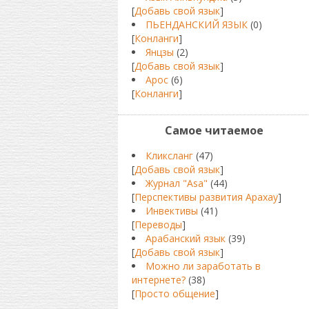
[
Добавь свой язык
]
ПЬЕНДАНСКИЙ ЯЗЫК
(0)
[
Конланги
]
Янцзы
(2)
[
Добавь свой язык
]
Арос
(6)
[
Конланги
]
Самое читаемое
Кликсланг
(47)
[
Добавь свой язык
]
Журнал "Asa"
(44)
[
Перспективы развития Арахау
]
Инвективы
(41)
[
Переводы
]
Арабанский язык
(39)
[
Добавь свой язык
]
Можно ли заработать в
интернете?
(38)
[
Просто общение
]