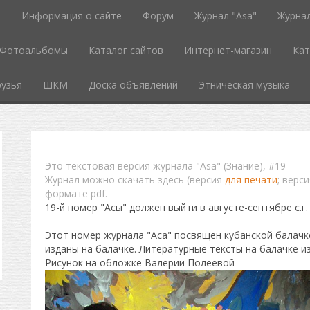
ь
Информация о сайте
Форум
Журнал "Asa"
Журнал
Фотоальбомы
Каталог сайтов
Интернет-магазин
Кат
узья
ШКМ
Доска объявлений
Этническая музыка
Это текстовая версия журнала "Asa" (Знание), #19
Журнал можно скачать здесь (версия
для печати
; верс
формате pdf.
19-й номер "Асы" должен выйти в августе-сентябре с.г.
Этот номер журнала "Аса" посвящен кубанской балачке
изданы на балачке. Литературные тексты на балачке и
Рисунок на обложке Валерии Полеевой