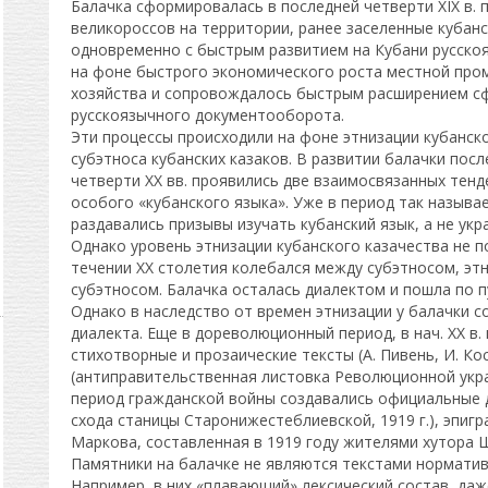
Балачка сформировалась в последней четверти XIX в. 
великороссов на территории, ранее заселенные кубан
одновременно с быстрым развитием на Кубани русскоя
на фоне быстрого экономического роста местной про
хозяйства и сопровождалось быстрым расширением сф
русскоязычного документооборота.
Эти процессы происходили на фоне этнизации кубанск
субэтноса кубанских казаков. В развитии балачки посл
четверти XX вв. проявились две взаимосвязанных тенд
особого «кубанского языка». Уже в период так называе
раздавались призывы изучать кубанский язык, а не укр
Однако уровень этнизации кубанского казачества не п
течении XX столетия колебался между субэтносом, эт
субэтносом. Балачка осталась диалектом и пошла по 
Однако в наследство от времен этнизации у балачки с
диалекта. Еще в дореволюционный период, в нач. XX в.
стихотворные и прозаические тексты (А. Пивень, И. Ко
(антиправительственная листовка Революционной украин
период гражданской войны создавались официальные 
схода станицы Старонижестеблиевской, 1919 г.), эпигр
Маркова, составленная в 1919 году жителями хутора Ш
Памятники на балачке не являются текстами норматив
Например, в них «плавающий» лексический состав, даж