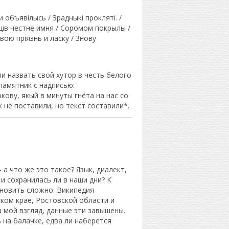
и объявiлысь / Зрадныкi проклятi. /
цiв честне имня / Соромом покрылы /
ою прiязнь и ласку / Знову
и назвать свой хутор в честь белого
амятник с надписью:
ову, якый в минуты гнёта на нас со
не поставили, но текст составили*.
 а что же это такое? Язык, диалект,
 и сохранилась ли в наши дни? К
новить сложно. Википедия
ком крае, Ростовской области и
а мой взгляд, данные эти завышены.
 на балачке, едва ли наберется