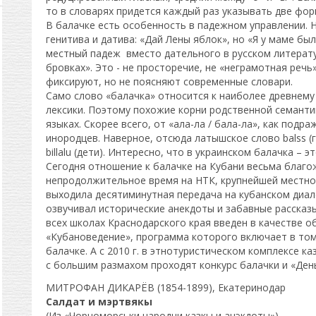
то в словарях придется каждый раз указывать две форм
В балачке есть особенность в падежном управлении.
генитива и датива: «Дай Лены яблок», но «Я у маме был
местный падеж вместо дательного в русском литерату
бровках». Это - не просторечие, не «неграмотная речь
фиксируют, но не поясняют современные словари.
Само слово «балачка» относится к наиболее древнему
лексики. Поэтому похожие корни родственной семанти
языках. Скорее всего, от «ала-ла / бала-ла», как подр
инородцев. Наверное, отсюда латышское слово balss (го
billalu (дети). Интересно, что в украинском балачка – э
Сегодня отношение к балачке на Кубани весьма благо
непродолжительное время на НТК, крупнейшей местно
выходила десятиминутная передача на кубанском диал
озвучивал исторические анекдоты и забавные рассказы,
всех школах Краснодарского края введен в качестве 
«Кубановедение», программа которого включает в том
балачке. А с 2010 г. в этнотуристическом комплексе к
с большим размахом проходят конкурс балачки и «День
МИТРОФАН ДИКАРЁВ (1854-1899), Екатеринодар
Салдат и мэртвякы
(Из «Чорноморськи народни казкы и анэкдоты»)