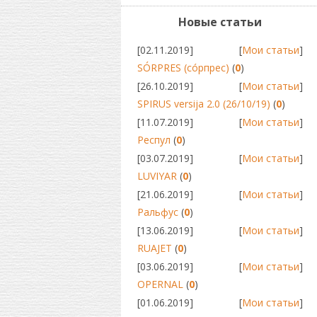
Новые статьи
[02.11.2019]
[
Мои статьи
]
SÓRPRES (сóрпрес)
(
0
)
[26.10.2019]
[
Мои статьи
]
SPIRUS versija 2.0 (26/10/19)
(
0
)
[11.07.2019]
[
Мои статьи
]
Респул
(
0
)
[03.07.2019]
[
Мои статьи
]
LUVIYAR
(
0
)
[21.06.2019]
[
Мои статьи
]
Ральфус
(
0
)
[13.06.2019]
[
Мои статьи
]
RUAJET
(
0
)
[03.06.2019]
[
Мои статьи
]
OPERNAL
(
0
)
[01.06.2019]
[
Мои статьи
]