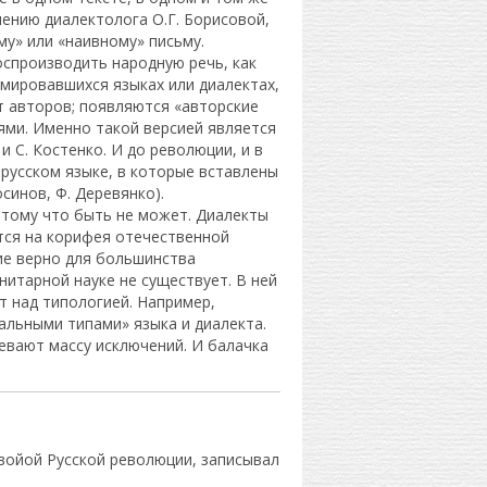
ению диалектолога О.Г. Борисовой,
му» или «наивному» письму.
оспроизводить народную речь, как
рмировавшихся языках или диалектах,
т авторов; появляются «авторские
ями. Именно такой версией является
и С. Костенко. И до революции, и в
русском языке, в которые вставлены
осинов, Ф. Деревянко).
отому что быть не может. Диалекты
тся на корифея отечественной
ние верно для большинства
итарной науке не существует. В ней
 над типологией. Например,
льными типами» языка и диалекта.
евают массу исключений. И балачка
рвойой Русской революции
,
записывал