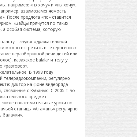
ы, например: «нэ хочу» и «ны хочу»…
 Например, взаимозаменяемость
а». После предлога «по» ставится
рном: «Зайцы прячутся по таких
», а особая система, которую
 пласту – звукоподражательной
ки можно встретить в гетерогенных
ажание неразборчивой речи детей или
лос), казахское balalar и телугу
то «разговор».
желательное. В 1998 году
й телерадиокомпании, регулярно
екте: диктор на фоне видеоряда
 связанные с Кубанью. С 2005 г. во
обязательного предмет
 числе ознакомительные уроки по
азачьей станицы «Атамань» регулярно
 балачки».