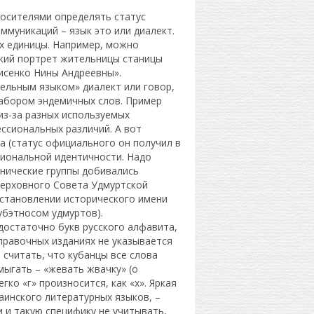
носителями определять статус
муникаций – язык это или диалект.
х единицы. Например, можно
ский портрет жительницы станицы
исенко Нины Андреевны».
ельным языком» диалект или говор,
абором эндемичных слов. Пример
из-за разных используемых
ссиональных различий. А вот
а (статус официального он получил в
ациональной идентичности. Надо
тнические группы добивались
 Верховного Совета Удмуртской
сстановлении исторического имени
убэтносом удмуртов).
 достаточно букв русского алфавита,
справочных изданиях не указывается
считать, что кубанцы все слова
ымыгать – «жевать жвачку» (о
егко «г» произносится, как «х». Яркая
аинского литературных языков, –
и и такую специфику не учитывать,