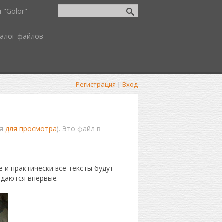
 "Golor"
алог файлов
Регистрация
|
Вход
ия
для просмотра
). Это файл в
 и практически все тексты будут
здаются впервые.