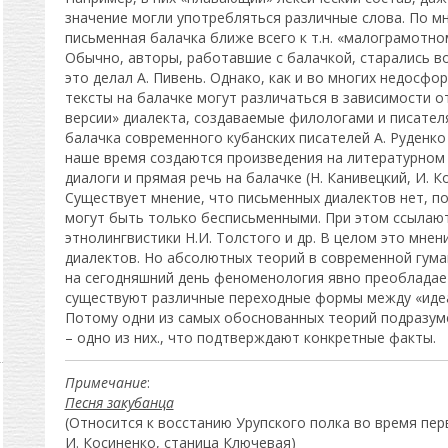
значение могли употребляться различные слова. По мн
письменная балачка ближе всего к т.н. «малограмотно
Обычно, авторы, работавшие с балачкой, старались в
это делал А. Пивень. Однако, как и во многих недосфо
тексты на балачке могут различаться в зависимости о
версии» диалекта, создаваемые филологами и писател
балачка современного кубанских писателей А. Руденко 
наше время создаются произведения на литературном 
диалоги и прямая речь на балачке (Н. Канивецкий, И. К
Существует мнение, что письменных диалектов нет, п
могут быть только бесписьменными. При этом ссылаю
этнолингвистики Н.И. Толстого и др. В целом это мне
диалектов. Но абсолютных теорий в современной гуман
на сегодняшний день феноменология явно преобладает
существуют различные переходные формы между «идеа
Потому одни из самых обоснованных теорий подразум
– одно из них., что подтверждают конкретные факты.
Примечание
:
Песня закубанца
(Относится к восстанию Урупского полка во время пе
И. Косиненко, станица Ключевая
)