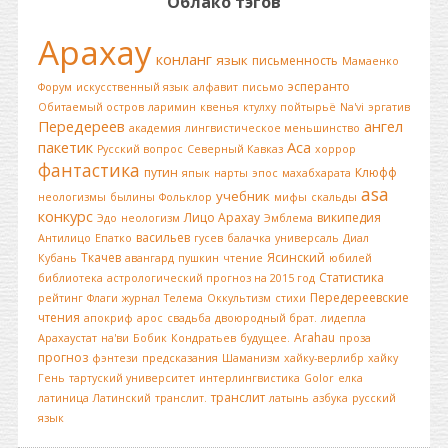
Облако тэгов
Арахау
конланг
язык
письменность
Мамаенко
эсперанто
Форум
искусственный язык
алфавит
письмо
Обитаемый остров
ларимин
квенья
ктулху
пойтырьё
Na'vi
эргатив
Передереев
ангел
академия
лингвистическое меньшинство
пакетик
Аса
Русский вопрос
Северный Кавказ
хоррор
фантастика
путин
Клюфф
япык
нарты
эпос
махабхарата
asa
учебник
неологизмы
былины
Фольклор
мифы
скальды
конкурс
Лицо Арахау
википедия
Эдо
неологизм
Эмблема
васильев
Антилицо
Епатко
гусев
балачка
универсаль
Диал
Ткачев
Ясинский
Кубань
авангард
пушкин
чтение
юбилей
Статистика
библиотека
астрологический прогноз на 2015 год
Передереевские
рейтинг
Флаги
журнал
Телема
Оккультизм
стихи
чтения
апокриф
арос
свадьба
двоюродный брат.
лидепла
Arahau
Арахаустат
на'ви
Бобик
Кондратьев
будущее.
проза
прогноз
фэнтези
предсказания
Шаманизм
хайку-верлибр
хайку
Гень
тартуский университет
интерлингвистика
Golor
елка
транслит
латиница
Латинский
транслит.
латынь
азбука
русский
язык