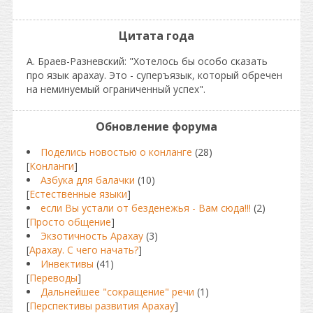
Цитата года
А. Браев-Разневский: "Хотелось бы особо сказать
про язык арахау. Это - суперъязык, который обречен
на неминуемый ограниченный успех".
Обновление форума
Поделись новостью о конланге
(28)
[
Конланги
]
Азбука для балачки
(10)
[
Естественные языки
]
если Вы устали от безденежья - Вам сюда!!!
(2)
[
Просто общение
]
Экзотичность Арахау
(3)
[
Арахау. С чего начать?
]
Инвективы
(41)
[
Переводы
]
Дальнейшее "сокращение" речи
(1)
[
Перспективы развития Арахау
]