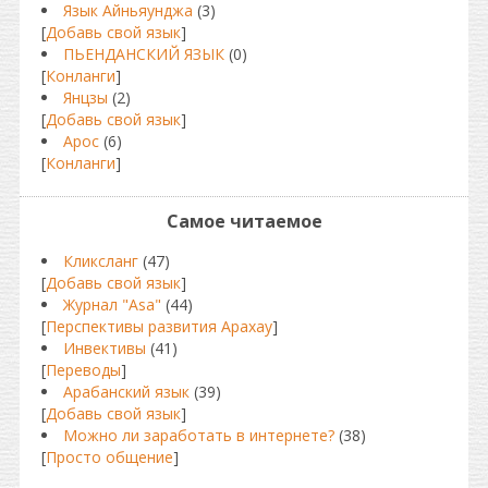
Язык Айньяунджа
(3)
[
Добавь свой язык
]
ПЬЕНДАНСКИЙ ЯЗЫК
(0)
[
Конланги
]
Янцзы
(2)
[
Добавь свой язык
]
Арос
(6)
[
Конланги
]
Самое читаемое
Кликсланг
(47)
[
Добавь свой язык
]
Журнал "Asa"
(44)
[
Перспективы развития Арахау
]
Инвективы
(41)
[
Переводы
]
Арабанский язык
(39)
[
Добавь свой язык
]
Можно ли заработать в интернете?
(38)
[
Просто общение
]