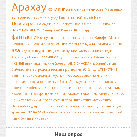
Арахау
конланг
язык
письменность
Мамаенко
эсперанто
ларимин
ктулху
Камчатка
пойтырьё
Na'vi
Передереев
академия
лингвистическое меньшинство
оон
пакетик
ангел
Аса
Северный Кавказ
хоррор
фантастика
путин
Клюфф
япык
нарты
тигр
эпос
Манас
учебник
неологизмы
Фольклор
мифы
Сундьята
Сундията
Кантор
asa
конкурс
Лицо Арахау
википедия
код
Мальчевский
васильев
Антилицо
Епатко
гусев
балачка
Диал
Кубань
Украина
Ткачев
Ясинский
авангард
пушкин
Speed Tolk
юбилей
лисы
Статистика
библиотека
астрологический прогноз на 2015 год
Передереевские чтения
рейтинг
вексиллология
журнал
апокриф
арос
двоюродный брат.
Арахаустат
лидепла
пиколы
Arahau
прочее.
Бобик
Кондратьев
политический прогноз 2016
прогноз
проза
фэнтези
сонник
Молот
Шаманизм
Мексика
хайку
Гень
тартуский университет
интерлингвистика
Дуличенко
Николай Скударнов
Латинский
латиница
Латинница
латинизация
транслит
транслит.
азбука
латынь
система письма
вест
русский
язык
буквы
инновация
Наш опрос