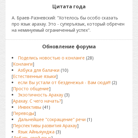
Цитата года
А. Браев-Разневский: "Хотелось бы особо сказать
про язык арахау. Это - суперъязык, который обречен
на неминуемый ограниченный успех".
Обновление форума
Поделись новостью о конланге
(28)
[
Конланги
]
Азбука для балачки
(10)
[
Естественные языки
]
если Вы устали от безденежья - Вам сюда!!!
(2)
[
Просто общение
]
Экзотичность Арахау
(3)
[
Арахау. С чего начать?
]
Инвективы
(41)
[
Переводы
]
Дальнейшее "сокращение" речи
(1)
[
Перспективы развития Арахау
]
Язык Айньяунджа
(3)
[
Добавь свой язык
]