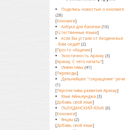
Поделись новостью о конланге
(28)
[
Конланги
]
Азбука для балачки
(10)
[
Естественные языки
]
если Вы устали от безденежья
- Вам сюда!!!
(2)
[
Просто общение
]
Экзотичность Арахау
(3)
[
Арахау. С чего начать?
]
Инвективы
(41)
[
Переводы
]
Дальнейшее "сокращение" речи
(1)
[
Перспективы развития Арахау
]
Язык Айньяунджа
(3)
[
Добавь свой язык
]
ПЬЕНДАНСКИЙ ЯЗЫК
(0)
[
Конланги
]
Янцзы
(2)
[
Добавь свой язык
]