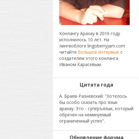
Конлангу Арахау в 2016 году
исполнилось 10 лет. На
лингвоблоге lingoberryjam.com
читайте
большое интервью
с
создателем этого конланга
Иваном Карасевым.
Цитата года
А. Браев-Разневский: "Хотелось
бы особо сказать про язык
арахау. Это - суперъязык, который
обречен на неминуемый
ограниченный успех".
Обновление форума