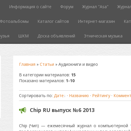
ь
Информация о сайте
Форум
Журнал "Asa"
Журнал
Фотоальбомы
Каталог сайтов
Интернет-магазин
Кат
узья
ШКМ
Доска объявлений
Этническая музыка
Главная
»
Статьи
» Аудиокниги и видео
В категории материалов
:
15
Показано материалов
:
1-10
Сортировать по
:
Дате
·
Названию
·
Рейтингу
·
Коммен
Chip RU выпуск №6 2013
Chip (Чип) — ежемесячный журнал о компьютерной т