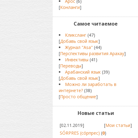
Арос
(6)
[
Конланги
]
Самое читаемое
Кликсланг
(47)
[
Добавь свой язык
]
Журнал "Asa"
(44)
[
Перспективы развития Арахау
]
Инвективы
(41)
[
Переводы
]
Арабанский язык
(39)
[
Добавь свой язык
]
Можно ли заработать в
интернете?
(38)
[
Просто общение
]
Новые статьи
[02.11.2019]
[
Мои статьи
]
SÓRPRES (сóрпрес)
(
0
)