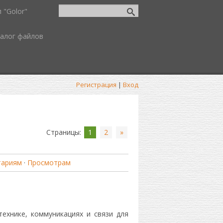
 "Golor"
алог файлов
Регистрация
|
Вход
Страницы
:
1
2
»
тариям
·
Просмотрам
ехнике, коммуникациях и связи для