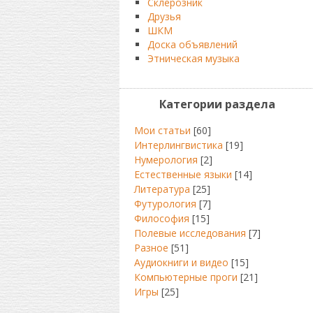
Склерозник
Друзья
ШКМ
Доска объявлений
Этническая музыка
Категории раздела
Мои статьи
[60]
Интерлингвистика
[19]
Нумерология
[2]
Естественные языки
[14]
Литература
[25]
Футурология
[7]
Философия
[15]
Полевые исследования
[7]
Разное
[51]
Аудиокниги и видео
[15]
Компьютерные проги
[21]
Игры
[25]