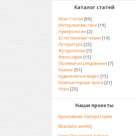
Каталог статей
Мои статьи
[60]
Интерлингвистика
[19]
Нумерология
[2]
Естественные языки
[14]
Литература
[25]
Футурология
[7]
Философия
[15]
Полевые исследования
[7]
Разное
[51]
Аудиокниги и видео
[15]
Компьютерные проги
[21]
Игры
[25]
Наши проекты
Креативная Лаборатория
Rbardalzo.weebly
Союз Писателей Кубани