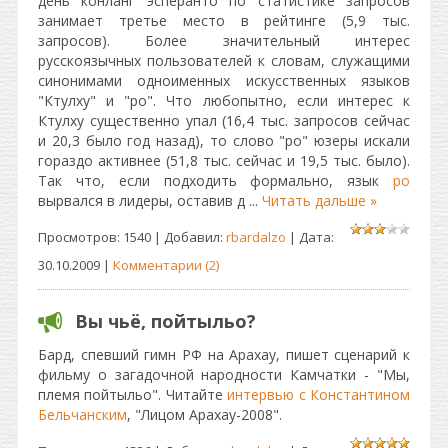
день конланг эсперанто по статистике запросов
занимает третье место в рейтинге (5,9 тыс.
запросов). Более значительный интерес
русскоязычных пользователей к словам, служащими
синонимами одноименных искусственных языков
"Ктулху" и "ро". Что любопытно, если интерес к
Ктулху существенно упал (16,4 тыс. запросов сейчас
и 20,3 было год назад), то слово "ро" юзеры искали
гораздо активнее (51,8 тыс. сейчас и 19,5 тыс. было).
Так что, если подходить формально, язык
ро
вырвался в лидеры, оставив д
...
Читать дальше »
Просмотров: 1540 | Добавил:
rbardalzo
| Дата:
30.10.2009
|
Комментарии (2)
Вы чьё, пойтыльо?
Бард, спевший гимн РФ на Арахау, пишет сценарий к
фильму о загадочной народности Камчатки - "Мы,
племя пойтыльо". Читайте
интервью с Константином
Бельчанским
, "Лицом Арахау-2008".