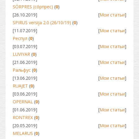
SÓRPRES (сóрпрес)
(
0
)
[26.10.2019]
[
Мои статьи
]
SPIRUS versija 2.0 (26/10/19)
(
0
)
[11.07.2019]
[
Мои статьи
]
Респул
(
0
)
[03.07.2019]
[
Мои статьи
]
LUVIYAR
(
0
)
[21.06.2019]
[
Мои статьи
]
Ральфус
(
0
)
[13.06.2019]
[
Мои статьи
]
RUAJET
(
0
)
[03.06.2019]
[
Мои статьи
]
OPERNAL
(
0
)
[01.06.2019]
[
Мои статьи
]
RONTREX
(
0
)
[20.05.2019]
[
Мои статьи
]
MELARUS
(
0
)