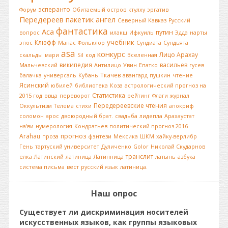
эсперанто
Форум
Обитаемый остров
ктулху
эргатив
Передереев
пакетик
ангел
Северный Кавказ
Русский
фантастика
Аса
путин
вопрос
илакш
Ифкуиль
Эдда
нарты
учебник
Клюфф
эпос
Манас
Фольклор
Сундиата
Сундьята
asa
конкурс
Лицо Арахау
скальды
мари
Sil
код
Вселенная
википедия
васильев
Мальчевский
Антилицо
Увин
Епатко
гусев
Ткачев
балачка
универсаль
Кубань
авангард
пушкин
чтение
Ясинский
юбилей
библиотека
Коза
астрологический прогноз на
Статистика
2015 год
овца
переворот
рейтинг
Флаги
журнал
Передереевские чтения
Оккультизм
Телема
стихи
апокриф
соломон
арос
двоюродный брат.
свадьба
лидепла
Арахаустат
на'ви
нумерология
Кондратьев
политический прогноз 2016
Arahau
прогноз
проза
фэнтези
Мексика
ШКМ
хайку-верлибр
Гень
тартуский университет
Дуличенко
Golor
Николай Скударнов
транслит
елка
Латинский
латиница
Латинница
латынь
азбука
система письма
вест
русский язык
латиница.
Наш опрос
Существует ли дискриминация носителей
искусственных языков, как группы языковых