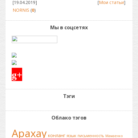
[19.04.2019]
[
Мои статьи
]
NORNIS
(
0
)
Мы в соцсетях
g+
Тэги
Облако тэгов
Арахау
конланг
язык
письменность
Мамаенко