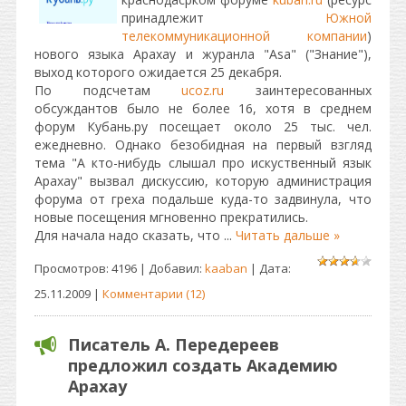
принадлежит
Южной
телекоммуникационной компании
)
нового языка Арахау и журанла "Asa" ("Знание"),
выход которого ожидается 25 декабря.
По подсчетам
ucoz.ru
заинтересованных
обсуждантов было не более 16, хотя в среднем
форум Кубань.ру посещает около 25 тыс. чел.
ежедневно. Однако безобидная на первый взгляд
тема "А кто-нибудь слышал про искуственный язык
Арахау" вызвал дискуссию, которую администрация
форума от греха подальше куда-то задвинула, что
новые посещения мгновенно прекратились.
Для начала надо сказать, что
...
Читать дальше »
Просмотров: 4196 | Добавил:
kaaban
| Дата:
25.11.2009
|
Комментарии (12)
Писатель А. Передереев
предложил создать Академию
Арахау