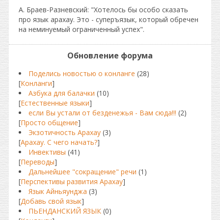
А. Браев-Разневский: "Хотелось бы особо сказать
про язык арахау. Это - суперъязык, который обречен
на неминуемый ограниченный успех".
Обновление форума
Поделись новостью о конланге
(28)
[
Конланги
]
Азбука для балачки
(10)
[
Естественные языки
]
если Вы устали от безденежья - Вам сюда!!!
(2)
[
Просто общение
]
Экзотичность Арахау
(3)
[
Арахау. С чего начать?
]
Инвективы
(41)
[
Переводы
]
Дальнейшее "сокращение" речи
(1)
[
Перспективы развития Арахау
]
Язык Айньяунджа
(3)
[
Добавь свой язык
]
ПЬЕНДАНСКИЙ ЯЗЫК
(0)