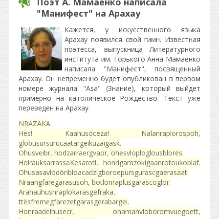
Поэт А. Мамаенко написала
"Манифест" на Арахау
Кажется, у искусственного языка
Арахау появился свой гимн. Известная
поэтесса, выпускница Литературного
института им. Горького Анна Мамаенко
написала "Манифест", посвященный
Арахау. Он непременно будет опубликован в первом
номере журнала "Asa" (Знание), который выйдет
примерно на католическое Рождество. Текст уже
переведен на Арахау.
NRAZAKA
Hës! Kaahusöceza! Nalanraplorospoh,
globusursurucaatargeiküzaigask.
Ohusveibr, hodzarraergvaor, ohesvloploglousblorës.
HolrauksarrassaKesarotl, honrigamzokigaanrotoukoblaf.
Ohusasavlödönbloacadzigboroepursgurascgaerasaat.
Nraangfarëgarasusoh, botlonraplusgarascoglor.
Arahauhusnraplokarasgefraka,
ttësfremegfarezetgarasgerabargei.
Honraadeihusecr, ohamanvloboromvuegoett,