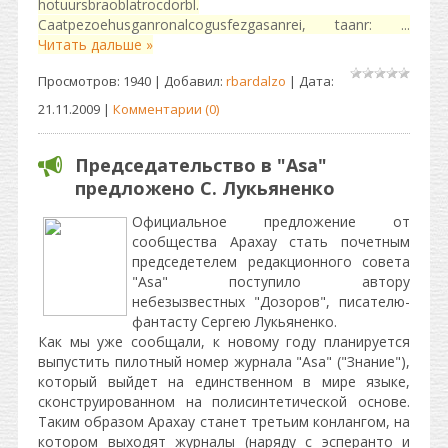
hotuursbraoblatrocdorbl.
Caatpezoehusganronalcogusfezgasanrei, taanr:
...
Читать дальше »
Просмотров: 1940 | Добавил:
rbardalzo
| Дата:
21.11.2009
|
Комментарии (0)
Председательство в "Asa"
предложено С. Лукьяненко
Официальное предложение от
сообщества Арахау стать почетным
председетелем редакционного совета
"Asa" поступило автору
небезызвестных "Дозоров", писателю-
фантасту Сергею Лукьяненко.
Как мы уже сообщали, к новому году планируется
выпустить пилотный номер журнала "Asa" ("Знание"),
который выйдет на единственном в мире языке,
сконструированном на полисинтетической основе.
Таким образом Арахау станет третьим конлангом, на
котором выходят журналы (наряду с эсперанто и