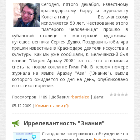
Сегодня, пятого декабря, известному
краснодарскому барду и журналисту
Константину Бельчанскому
исполняется 50 лет. Чествование этого
"матерого человечища" прошло в
кубанской столице в мастерской художника-
путешественника Сергея Дудко. Поздравить юбиляра
пришли известные в Краснодаре деятели искусства и
культуры. Как мы уже сообщали, К. Бельчанский был
назван "Лицом Арахау-2008" за то, что отважился
спеть на новом конланге Гимн РФ. В первом номере
журнала на языке Арахау "Asa" ("Знание"), выхлд
которого ожидается со дня на день, опубликовано
его стихотворение.
Просмотров: 1189 | Добавил:
rbardalzo
| Дата:
05.12.2009
|
Комментарии (0)
Иррелевантность "Знания"
Скандалом завершилось обсуждение на
краснодасрком форуме
kuban.ru
(ресурс