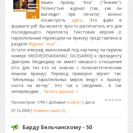
языке Арахау "Asa" ("Знание").
Полностью журнал (так, как он
выглядит при печати) можно
посмотреть
здесь
. Это файл в
формате pdf. Вы можете просто распечатать его для
последующего переплета. Текстовая версия (с
параллельным переводом на Арахау) представлена в
разделе
Журнал "Asa"
.
Кстати эпиграф вынесенный под картинку на первом
номере MEDVEDEVARAHAU: GILSSARKEJ к президенту
Дмитрию Медведеву не имеет никакого отношения
(это для тех кто не знаком с полисинтетическим
языком Арахау). Перевод примерно звучит так:
"Мельницы параллельных миров ведут к Арахау:
охота на ветер". Это так к сведению... А так
непереводим
...
Читать дальше »
Просмотров: 1799 | Добавил:
kaaban
| Дата:
07.12.2009
|
Комментарии (2)
Барду Бельчанскому - 50