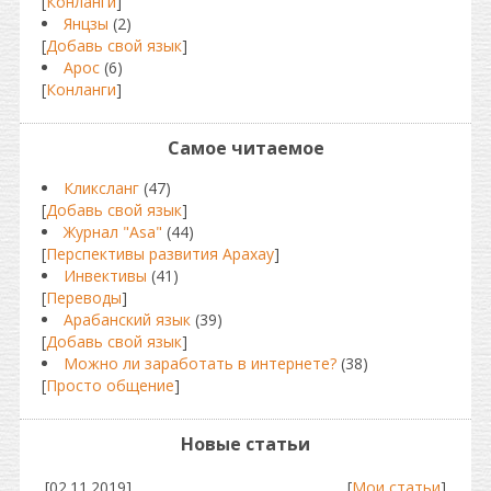
[
Конланги
]
Янцзы
(2)
[
Добавь свой язык
]
Арос
(6)
[
Конланги
]
Самое читаемое
Кликсланг
(47)
[
Добавь свой язык
]
Журнал "Asa"
(44)
[
Перспективы развития Арахау
]
Инвективы
(41)
[
Переводы
]
Арабанский язык
(39)
[
Добавь свой язык
]
Можно ли заработать в интернете?
(38)
[
Просто общение
]
Новые статьи
[02.11.2019]
[
Мои статьи
]